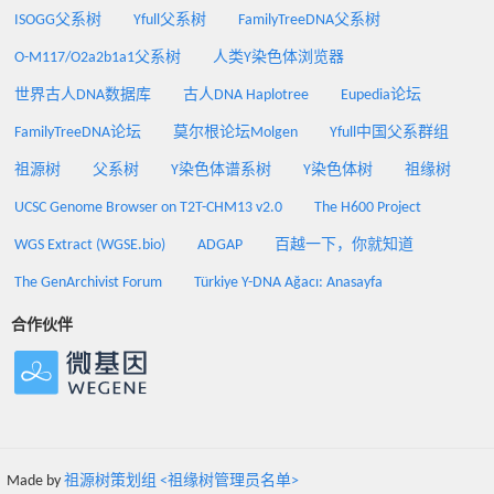
ISOGG父系树
Yfull父系树
FamilyTreeDNA父系树
O-M117/O2a2b1a1父系树
人类Y染色体浏览器
世界古人DNA数据库
古人DNA Haplotree
Eupedia论坛
FamilyTreeDNA论坛
莫尔根论坛Molgen
Yfull中国父系群组
祖源树
父系树
Y染色体谱系树
Y染色体树
祖缘树
UCSC Genome Browser on T2T-CHM13 v2.0
The H600 Project
WGS Extract (WGSE.bio)
ADGAP
百越一下，你就知道
The GenArchivist Forum
Türkiye Y-DNA Ağacı: Anasayfa
合作伙伴
Made by
祖源树策划组 <祖缘树管理员名单>