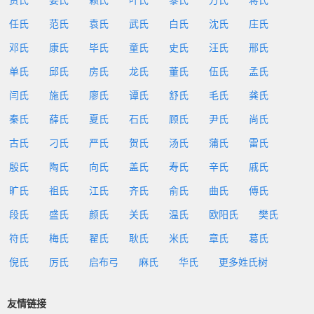
贾氏
姜氏
赖氏
叶氏
黎氏
方氏
蒋氏
任氏
范氏
袁氏
武氏
白氏
沈氏
庄氏
邓氏
康氏
毕氏
童氏
史氏
汪氏
邢氏
单氏
邱氏
房氏
龙氏
董氏
伍氏
孟氏
闫氏
施氏
廖氏
谭氏
舒氏
毛氏
龚氏
秦氏
薛氏
夏氏
石氏
顾氏
尹氏
尚氏
古氏
刁氏
严氏
贺氏
汤氏
蒲氏
雷氏
殷氏
陶氏
向氏
盖氏
寿氏
辛氏
戚氏
旷氏
祖氏
江氏
齐氏
俞氏
曲氏
傅氏
段氏
盛氏
颜氏
关氏
温氏
欧阳氏
樊氏
符氏
梅氏
翟氏
耿氏
米氏
章氏
葛氏
倪氏
厉氏
启布弓
麻氏
华氏
更多姓氏树
友情链接