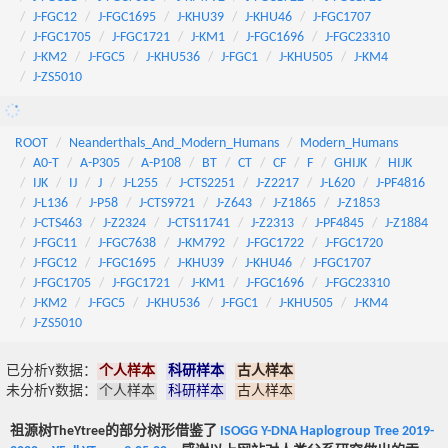
J-FGC12
J-FGC1695
J-KHU39
J-KHU46
J-FGC1707
J-FGC1705
J-FGC1721
J-KM1
J-FGC1696
J-FGC23310
J-KM2
J-FGC5
J-KHU536
J-FGC1
J-KHU505
J-KM4
J-ZS5010
ROOT
Neanderthals_And_Modern_Humans
Modern_Humans
A0-T
A-P305
A-P108
BT
CT
CF
F
GHIJK
HIJK
IJK
IJ
J
J-L255
J-CTS2251
J-Z2217
J-L620
J-PF4816
J-L136
J-P58
J-CTS9721
J-Z643
J-Z1865
J-Z1853
J-CTS463
J-Z2324
J-CTS11741
J-Z2313
J-PF4845
J-Z1884
J-FGC11
J-FGC7638
J-KM792
J-FGC1722
J-FGC1720
J-FGC12
J-FGC1695
J-KHU39
J-KHU46
J-FGC1707
J-FGC1705
J-FGC1721
J-KM1
J-FGC1696
J-FGC23310
J-KM2
J-FGC5
J-KHU536
J-FGC1
J-KHU505
J-KM4
J-ZS5010
已分析Y数据：
个人样本
科研样本
古人样本
未分析Y数据：
个人样本
科研样本
古人样本
祖源树TheYtree的部分树形借鉴了
ISOGG Y-DNA Haplogroup Tree 2019-