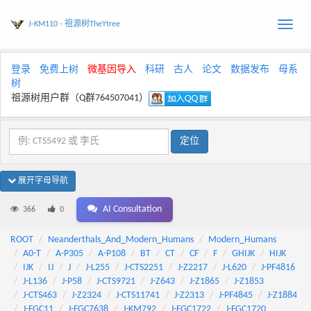
J-KM110 - 祖源树TheYtree
Toggle
naviga
登录
免费上树
微基因导入
科研
古人
论文
数据发布
母系
树
祖源树用户群（Q群764507041）
展开字母导航
AI Consultation
366
0
ROOT
Neanderthals_And_Modern_Humans
Modern_Humans
A0-T
A-P305
A-P108
BT
CT
CF
F
GHIJK
HIJK
IJK
IJ
J
J-L255
J-CTS2251
J-Z2217
J-L620
J-PF4816
J-L136
J-P58
J-CTS9721
J-Z643
J-Z1865
J-Z1853
J-CTS463
J-Z2324
J-CTS11741
J-Z2313
J-PF4845
J-Z1884
J-FGC11
J-FGC7638
J-KM792
J-FGC1722
J-FGC1720