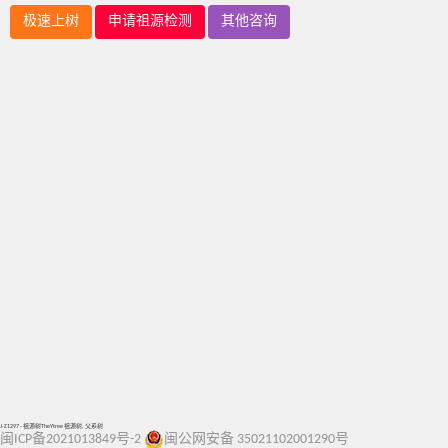
极速上树
申请祖源检测
其他咨询
J-Z1297 - 祖源树TheYtree 祖源树, 父系树
闽ICP备2021013849号-2
闽公网安备 35021102001290号