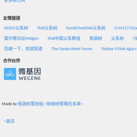
更多姓氏树
友情链接
ISOGG父系树
Yfull父系树
FamilyTreeDNA父系树
O-M117/O
莫尔根论坛Molgen
Yfull中国父系群组
祖源树
父系树
Y
百越一下，你就知道
The GenArchivist Forum
Türkiye Y-DNA Ağacı
合作伙伴
Made by
祖源树策划组 <祖缘树管理员名单>
>首页