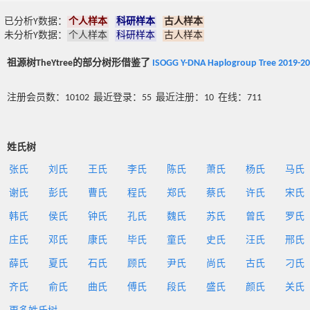
已分析Y数据：
个人样本
科研样本
古人样本
未分析Y数据：
个人样本
科研样本
古人样本
祖源树TheYtree的部分树形借鉴了
ISOGG Y-DNA Haplogroup Tree 2019-2
注册会员数：10102 最近登录：55 最近注册：10 在线：711
姓氏树
张氏
刘氏
王氏
李氏
陈氏
萧氏
杨氏
马氏
谢氏
彭氏
曹氏
程氏
郑氏
蔡氏
许氏
宋氏
韩氏
侯氏
钟氏
孔氏
魏氏
苏氏
曾氏
罗氏
庄氏
邓氏
康氏
毕氏
童氏
史氏
汪氏
邢氏
薛氏
夏氏
石氏
顾氏
尹氏
尚氏
古氏
刁氏
齐氏
俞氏
曲氏
傅氏
段氏
盛氏
颜氏
关氏