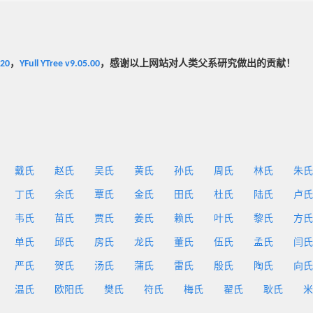
020
，
YFull YTree v9.05.00
，感谢以上网站对人类父系研究做出的贡献！
戴氏
赵氏
吴氏
黄氏
孙氏
周氏
林氏
朱氏
丁氏
余氏
覃氏
金氏
田氏
杜氏
陆氏
卢氏
韦氏
苗氏
贾氏
姜氏
赖氏
叶氏
黎氏
方氏
单氏
邱氏
房氏
龙氏
董氏
伍氏
孟氏
闫氏
严氏
贺氏
汤氏
蒲氏
雷氏
殷氏
陶氏
向氏
温氏
欧阳氏
樊氏
符氏
梅氏
翟氏
耿氏
米