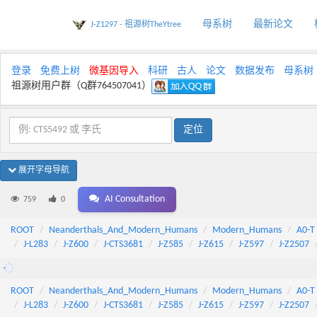
母系树
最新论文
J-Z1297 - 祖源树TheYtree
登录
免费上树
微基因导入
科研
古人
论文
数据发布
母系树
祖源树用户群（Q群764507041）
展开字母导航
AI Consultation
759
0
ROOT
Neanderthals_And_Modern_Humans
Modern_Humans
A0-T
J-L283
J-Z600
J-CTS3681
J-Z585
J-Z615
J-Z597
J-Z2507
ROOT
Neanderthals_And_Modern_Humans
Modern_Humans
A0-T
J-L283
J-Z600
J-CTS3681
J-Z585
J-Z615
J-Z597
J-Z2507