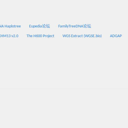
 Haplotree
Eupedia论坛
FamilyTreeDNA论坛
CHM13 v2.0
The H600 Project
WGS Extract (WGSE.bio)
ADGAP