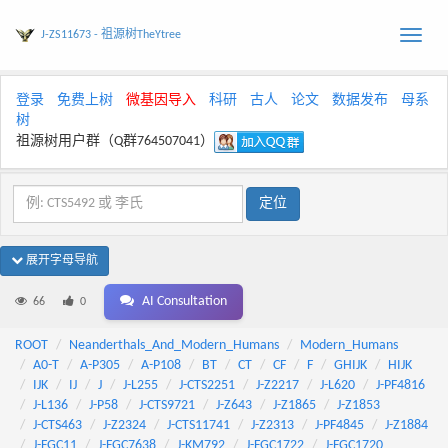
J-ZS11673 - 祖源树TheYtree
Toggle
naviga
登录
免费上树
微基因导入
科研
古人
论文
数据发布
母系
树
祖源树用户群（Q群764507041）
展开字母导航
AI Consultation
66
0
ROOT
Neanderthals_And_Modern_Humans
Modern_Humans
A0-T
A-P305
A-P108
BT
CT
CF
F
GHIJK
HIJK
IJK
IJ
J
J-L255
J-CTS2251
J-Z2217
J-L620
J-PF4816
J-L136
J-P58
J-CTS9721
J-Z643
J-Z1865
J-Z1853
J-CTS463
J-Z2324
J-CTS11741
J-Z2313
J-PF4845
J-Z1884
J-FGC11
J-FGC7638
J-KM792
J-FGC1722
J-FGC1720