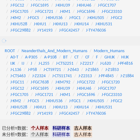
J-FGC12
J-FGC1695
J-KHU39
J-KHU46
J-FGC1707
J-FGC1705
J-FGC1721
J-KM1
J-FGC1696
J-FGC23310
J-KM2
J-FGC5
J-KHU536
J-FGC1
J-KHU505
J-FGC2
J-KHU528
J-KHU1
J-KHU13
J-KHU14
J-KHU531
J-FGC29882
J-Y14193
J-FGC42457
J-TY476036
ROOT
Neanderthals_And_Modern_Humans
Modern_Humans
A0-T
A-P305
A-P108
BT
CT
CF
F
GHIJK
HIJK
IJK
IJ
J
J-L255
J-CTS2251
J-Z2217
J-L620
J-PF4816
J-L136
J-P58
J-CTS9721
J-Z643
J-Z1865
J-Z1853
J-CTS463
J-Z2324
J-CTS11741
J-Z2313
J-PF4845
J-Z1884
J-FGC11
J-FGC7638
J-KM792
J-FGC1722
J-FGC1720
J-FGC12
J-FGC1695
J-KHU39
J-KHU46
J-FGC1707
J-FGC1705
J-FGC1721
J-KM1
J-FGC1696
J-FGC23310
J-KM2
J-FGC5
J-KHU536
J-FGC1
J-KHU505
J-FGC2
J-KHU528
J-KHU1
J-KHU13
J-KHU14
J-KHU531
J-FGC29882
J-Y14193
J-FGC42457
J-TY476036
已分析Y数据：
个人样本
科研样本
古人样本
未分析Y数据：
个人样本
科研样本
古人样本