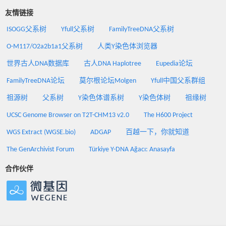
友情链接
ISOGG父系树
Yfull父系树
FamilyTreeDNA父系树
O-M117/O2a2b1a1父系树
人类Y染色体浏览器
世界古人DNA数据库
古人DNA Haplotree
Eupedia论坛
FamilyTreeDNA论坛
莫尔根论坛Molgen
Yfull中国父系群组
祖源树
父系树
Y染色体谱系树
Y染色体树
祖缘树
UCSC Genome Browser on T2T-CHM13 v2.0
The H600 Project
WGS Extract (WGSE.bio)
ADGAP
百越一下，你就知道
The GenArchivist Forum
Türkiye Y-DNA Ağacı: Anasayfa
合作伙伴