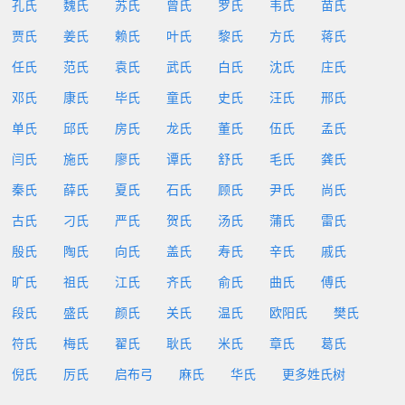
孔氏
魏氏
苏氏
曾氏
罗氏
韦氏
苗氏
贾氏
姜氏
赖氏
叶氏
黎氏
方氏
蒋氏
任氏
范氏
袁氏
武氏
白氏
沈氏
庄氏
邓氏
康氏
毕氏
童氏
史氏
汪氏
邢氏
单氏
邱氏
房氏
龙氏
董氏
伍氏
孟氏
闫氏
施氏
廖氏
谭氏
舒氏
毛氏
龚氏
秦氏
薛氏
夏氏
石氏
顾氏
尹氏
尚氏
古氏
刁氏
严氏
贺氏
汤氏
蒲氏
雷氏
殷氏
陶氏
向氏
盖氏
寿氏
辛氏
戚氏
旷氏
祖氏
江氏
齐氏
俞氏
曲氏
傅氏
段氏
盛氏
颜氏
关氏
温氏
欧阳氏
樊氏
符氏
梅氏
翟氏
耿氏
米氏
章氏
葛氏
倪氏
厉氏
启布弓
麻氏
华氏
更多姓氏树