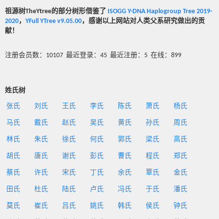
祖源树TheYtree的部分树形借鉴了
ISOGG Y-DNA Haplogroup Tree 2019-
2020
，
YFull YTree v9.05.00
，感谢以上网站对人类父系研究做出的贡
献！
注册会员数：10107 最近登录：45 最近注册：5 在线：899
姓氏树
张氏
刘氏
王氏
李氏
陈氏
萧氏
杨氏
马氏
戴氏
赵氏
吴氏
黄氏
孙氏
周氏
林氏
朱氏
徐氏
何氏
郭氏
梁氏
高氏
胡氏
唐氏
谢氏
彭氏
曹氏
程氏
郑氏
蔡氏
许氏
宋氏
丁氏
余氏
覃氏
金氏
田氏
杜氏
陆氏
卢氏
冯氏
于氏
潘氏
莫氏
崔氏
吕氏
姚氏
韩氏
侯氏
钟氏