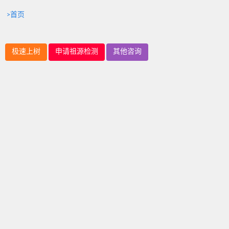
>首页
极速上树
申请祖源检测
其他咨询