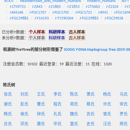
ROOT
Neanderthals_And_Modern_Humans
Modern_Humans
A0-T
J-CTS9721
J-Z643
J-Z1865
J-Z1853
J-CTS463
J-Z2324
J-C
J-KHU46
J-FGC1707
J-FGC1705
J-FGC1721
J-KM1
J-FGC169
J-FGC29882
J-Y14193
J-TY290304
J-FGC29883
J-FGC59036
已分析Y数据：
个人样本
科研样本
古人样本
未分析Y数据：
个人样本
科研样本
古人样本
祖源树TheYtree的部分树形借鉴了
ISOGG Y-DNA Haplogroup Tree 2019-2
注册会员数：10102 最近登录：59 最近注册：11 在线：1320
姓氏树
张氏
刘氏
王氏
李氏
陈氏
萧氏
杨氏
马氏
谢氏
彭氏
曹氏
程氏
郑氏
蔡氏
许氏
宋氏
韩氏
侯氏
钟氏
孔氏
魏氏
苏氏
曾氏
罗氏
庄氏
邓氏
康氏
毕氏
童氏
史氏
汪氏
邢氏