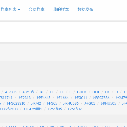
样本列表
会员样本
我的样本
数据发布
A-P305
A-P108
BT
CT
CF
F
GHIJK
HIJK
IJK
IJ
J
TS11741
J-Z2313
J-PF4845
J-Z1884
J-FGC11
J-FGC7638
J-KM7
6
J-FGC23310
J-KM2
J-FGC5
J-KHU536
J-FGC1
J-KHU505
J-
J-TY289103
J-FGC29881
J-ZS1806
J-ZS1802