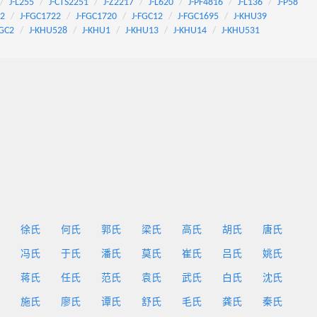
J-L255
J-CTS2251
J-Z2217
J-L620
J-PF4816
J-L136
J-P58
92
J-FGC1722
J-FGC1720
J-FGC12
J-FGC1695
J-KHU39
FGC2
J-KHU528
J-KHU1
J-KHU13
J-KHU14
J-KHU531
徐氏
何氏
郭氏
梁氏
高氏
胡氏
唐氏
冯氏
于氏
潘氏
莫氏
崔氏
吕氏
姚氏
蒋氏
任氏
范氏
袁氏
武氏
白氏
沈氏
施氏
廖氏
谭氏
舒氏
毛氏
龚氏
秦氏