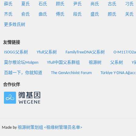
薛氏
夏氏
石氏
顾氏
尹氏
尚氏
古氏
刁氏
齐氏
俞氏
曲氏
傅氏
段氏
盛氏
颜氏
关氏
更多姓氏树
友情链接
ISOGG父系树
Yfull父系树
FamilyTreeDNA父系树
O-M117/O
莫尔根论坛Molgen
Yfull中国父系群组
祖源树
父系树
Y
百越一下，你就知道
The GenArchivist Forum
Türkiye Y-DNA Ağacı
合作伙伴
Made by
祖源树策划组 <祖缘树管理员名单>