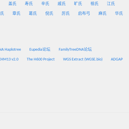
盖氏
寿氏
辛氏
戚氏
旷氏
祖氏
江氏
氏
章氏
葛氏
倪氏
厉氏
启布弓
麻氏
华氏
 Haplotree
Eupedia论坛
FamilyTreeDNA论坛
CHM13 v2.0
The H600 Project
WGS Extract (WGSE.bio)
ADGAP