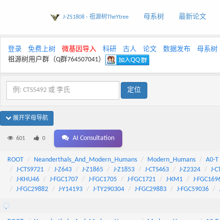
母系树
最新论文
J-ZS1808 - 祖源树TheYtree
登录
免费上树
微基因导入
科研
古人
论文
数据发布
母系树
祖源树用户群（Q群764507041）
展开字母导航
AI Consultation
601
0
ROOT
Neanderthals_And_Modern_Humans
Modern_Humans
A0-T
J-CTS9721
J-Z643
J-Z1865
J-Z1853
J-CTS463
J-Z2324
J-C
J-KHU46
J-FGC1707
J-FGC1705
J-FGC1721
J-KM1
J-FGC169
J-FGC29882
J-Y14193
J-TY290304
J-FGC29883
J-FGC59036