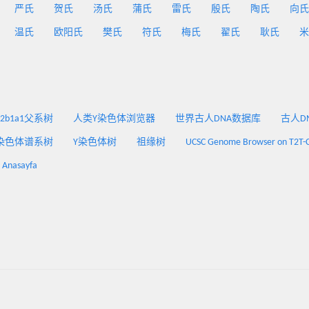
严氏
贺氏
汤氏
蒲氏
雷氏
殷氏
陶氏
向氏
温氏
欧阳氏
樊氏
符氏
梅氏
翟氏
耿氏
米
2a2b1a1父系树
人类Y染色体浏览器
世界古人DNA数据库
古人DNA
染色体谱系树
Y染色体树
祖缘树
UCSC Genome Browser on T2T-
: Anasayfa