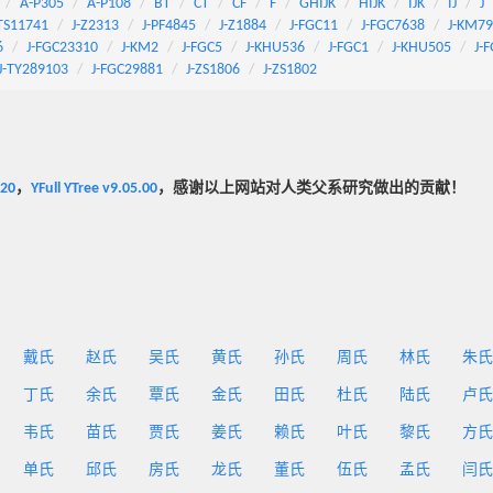
A-P305
A-P108
BT
CT
CF
F
GHIJK
HIJK
IJK
IJ
J
TS11741
J-Z2313
J-PF4845
J-Z1884
J-FGC11
J-FGC7638
J-KM7
6
J-FGC23310
J-KM2
J-FGC5
J-KHU536
J-FGC1
J-KHU505
J-
J-TY289103
J-FGC29881
J-ZS1806
J-ZS1802
020
，
YFull YTree v9.05.00
，感谢以上网站对人类父系研究做出的贡献！
戴氏
赵氏
吴氏
黄氏
孙氏
周氏
林氏
朱氏
丁氏
余氏
覃氏
金氏
田氏
杜氏
陆氏
卢氏
韦氏
苗氏
贾氏
姜氏
赖氏
叶氏
黎氏
方氏
单氏
邱氏
房氏
龙氏
董氏
伍氏
孟氏
闫氏