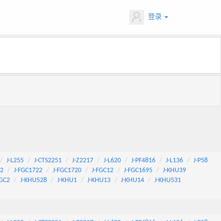
登录
J-L255
J-CTS2251
J-Z2217
J-L620
J-PF4816
J-L136
J-P58
92
J-FGC1722
J-FGC1720
J-FGC12
J-FGC1695
J-KHU39
FGC2
J-KHU528
J-KHU1
J-KHU13
J-KHU14
J-KHU531