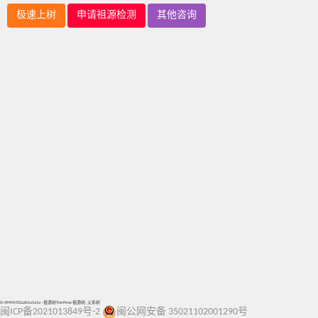
极速上树
申请祖源检测
其他咨询
O-A9459/O2a2b1a1a1a - 祖源树TheYtree 祖源树, 父系树
闽ICP备2021013849号-2
闽公网安备 35021102001290号