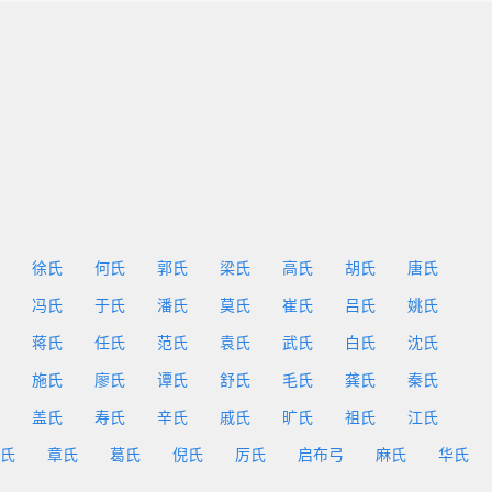
徐氏
何氏
郭氏
梁氏
高氏
胡氏
唐氏
冯氏
于氏
潘氏
莫氏
崔氏
吕氏
姚氏
蒋氏
任氏
范氏
袁氏
武氏
白氏
沈氏
施氏
廖氏
谭氏
舒氏
毛氏
龚氏
秦氏
盖氏
寿氏
辛氏
戚氏
旷氏
祖氏
江氏
氏
章氏
葛氏
倪氏
厉氏
启布弓
麻氏
华氏