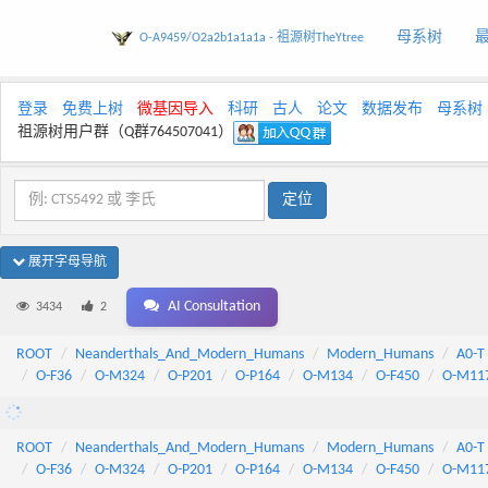
母系树
O-A9459/O2a2b1a1a1a - 祖源树TheYtree
登录
免费上树
微基因导入
科研
古人
论文
数据发布
母系树
祖源树用户群（Q群764507041）
展开字母导航
AI Consultation
3434
2
ROOT
Neanderthals_And_Modern_Humans
Modern_Humans
A0-T
O-F36
O-M324
O-P201
O-P164
O-M134
O-F450
O-M11
ROOT
Neanderthals_And_Modern_Humans
Modern_Humans
A0-T
O-F36
O-M324
O-P201
O-P164
O-M134
O-F450
O-M11