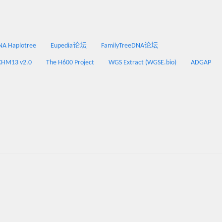
 Haplotree
Eupedia论坛
FamilyTreeDNA论坛
CHM13 v2.0
The H600 Project
WGS Extract (WGSE.bio)
ADGAP