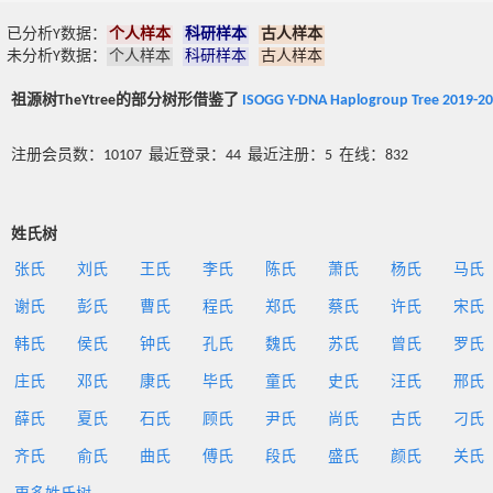
已分析Y数据：
个人样本
科研样本
古人样本
未分析Y数据：
个人样本
科研样本
古人样本
祖源树TheYtree的部分树形借鉴了
ISOGG Y-DNA Haplogroup Tree 2019-2
注册会员数：10107 最近登录：44 最近注册：5 在线：832
姓氏树
张氏
刘氏
王氏
李氏
陈氏
萧氏
杨氏
马氏
谢氏
彭氏
曹氏
程氏
郑氏
蔡氏
许氏
宋氏
韩氏
侯氏
钟氏
孔氏
魏氏
苏氏
曾氏
罗氏
庄氏
邓氏
康氏
毕氏
童氏
史氏
汪氏
邢氏
薛氏
夏氏
石氏
顾氏
尹氏
尚氏
古氏
刁氏
齐氏
俞氏
曲氏
傅氏
段氏
盛氏
颜氏
关氏