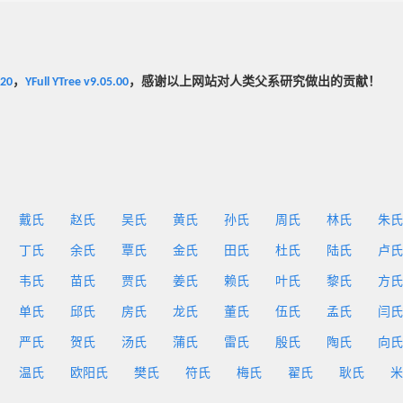
020
，
YFull YTree v9.05.00
，感谢以上网站对人类父系研究做出的贡献！
戴氏
赵氏
吴氏
黄氏
孙氏
周氏
林氏
朱氏
丁氏
余氏
覃氏
金氏
田氏
杜氏
陆氏
卢氏
韦氏
苗氏
贾氏
姜氏
赖氏
叶氏
黎氏
方氏
单氏
邱氏
房氏
龙氏
董氏
伍氏
孟氏
闫氏
严氏
贺氏
汤氏
蒲氏
雷氏
殷氏
陶氏
向氏
温氏
欧阳氏
樊氏
符氏
梅氏
翟氏
耿氏
米