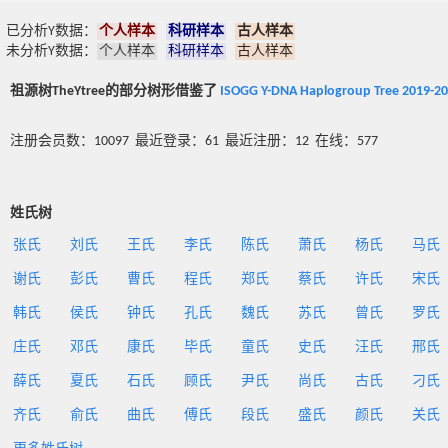
已分析Y数据：
个人样本
科研样本
古人样本
未分析Y数据：
个人样本
科研样本
古人样本
祖源树TheYtree的部分树形借鉴了
ISOGG Y-DNA Haplogroup Tree 2019-2
注册会员数：10097 最近登录：61 最近注册：12 在线：577
姓氏树
张氏
刘氏
王氏
李氏
陈氏
萧氏
杨氏
马氏
谢氏
彭氏
曹氏
程氏
郑氏
蔡氏
许氏
宋氏
韩氏
侯氏
钟氏
孔氏
魏氏
苏氏
曾氏
罗氏
庄氏
邓氏
康氏
毕氏
童氏
史氏
汪氏
邢氏
薛氏
夏氏
石氏
顾氏
尹氏
尚氏
古氏
刁氏
齐氏
俞氏
曲氏
傅氏
段氏
盛氏
颜氏
关氏