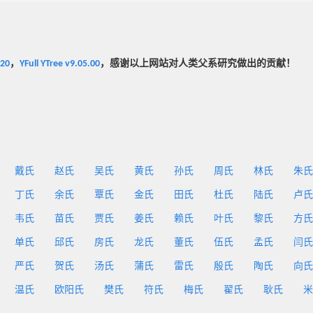
020
，
YFull YTree v9.05.00
，感谢以上网站对人类父系研究做出的贡献！
戴氏
赵氏
吴氏
黄氏
孙氏
周氏
林氏
朱氏
丁氏
余氏
覃氏
金氏
田氏
杜氏
陆氏
卢氏
韦氏
苗氏
贾氏
姜氏
赖氏
叶氏
黎氏
方氏
单氏
邱氏
房氏
龙氏
董氏
伍氏
孟氏
闫氏
严氏
贺氏
汤氏
蒲氏
雷氏
殷氏
陶氏
向氏
温氏
欧阳氏
樊氏
符氏
梅氏
翟氏
耿氏
米