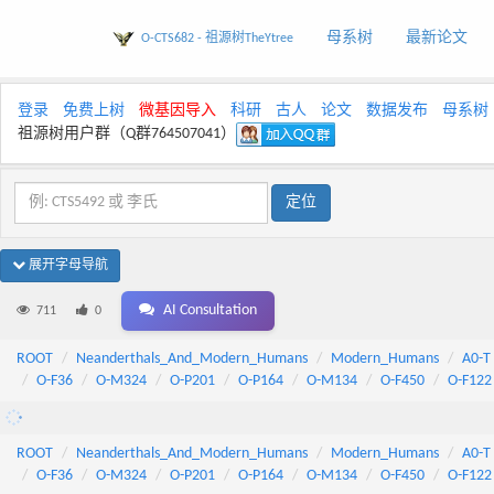
母系树
最新论文
O-CTS682 - 祖源树TheYtree
登录
免费上树
微基因导入
科研
古人
论文
数据发布
母系树
祖源树用户群（Q群764507041）
展开字母导航
AI Consultation
711
0
ROOT
Neanderthals_And_Modern_Humans
Modern_Humans
A0-T
O-F36
O-M324
O-P201
O-P164
O-M134
O-F450
O-F122
ROOT
Neanderthals_And_Modern_Humans
Modern_Humans
A0-T
O-F36
O-M324
O-P201
O-P164
O-M134
O-F450
O-F122