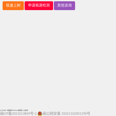
极速上树
申请祖源检测
其他咨询
O-CTS682 - 祖源树TheYtree 祖源树, 父系树
闽ICP备2021013849号-2
闽公网安备 35021102001290号