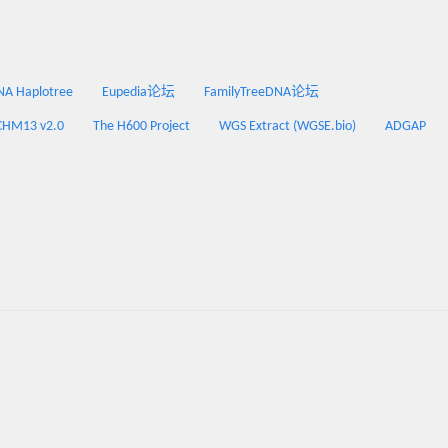
 Haplotree
Eupedia论坛
FamilyTreeDNA论坛
CHM13 v2.0
The H600 Project
WGS Extract (WGSE.bio)
ADGAP