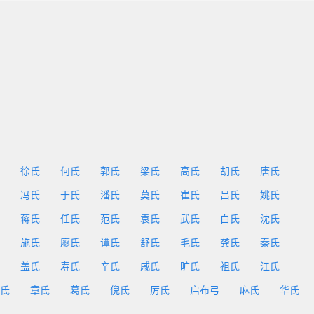
徐氏
何氏
郭氏
梁氏
高氏
胡氏
唐氏
冯氏
于氏
潘氏
莫氏
崔氏
吕氏
姚氏
蒋氏
任氏
范氏
袁氏
武氏
白氏
沈氏
施氏
廖氏
谭氏
舒氏
毛氏
龚氏
秦氏
盖氏
寿氏
辛氏
戚氏
旷氏
祖氏
江氏
氏
章氏
葛氏
倪氏
厉氏
启布弓
麻氏
华氏