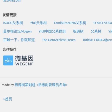
更多姓氏树
友情链接
ISOGG父系树
Yfull父系树
FamilyTreeDNA父系树
O-M117/O
莫尔根论坛Molgen
Yfull中国父系群组
祖源树
父系树
Y
百越一下，你就知道
The GenArchivist Forum
Türkiye Y-DNA Ağacı
合作伙伴
Made by
祖源树策划组 <祖缘树管理员名单>
>首页