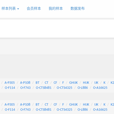
样本列表
会员样本
我的样本
数据发布
A-P305
A-P108
BT
CT
CF
F
GHIJK
HIJK
IJK
K
K
O-F114
O-F743
O-CTS8481
O-CTS4325
O-L886
O-A16625
A-P305
A-P108
BT
CT
CF
F
GHIJK
HIJK
IJK
K
K
O-F114
O-F743
O-CTS8481
O-CTS4325
O-L886
O-A16625