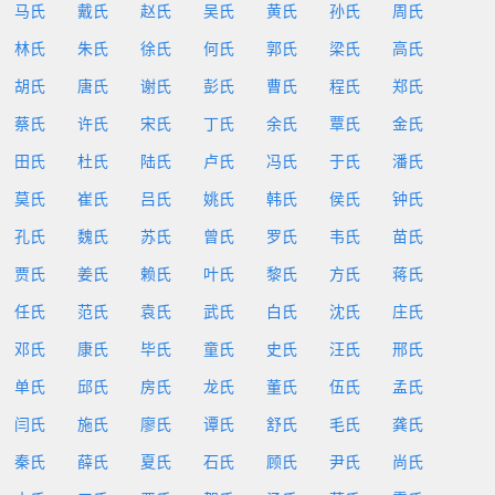
马氏
戴氏
赵氏
吴氏
黄氏
孙氏
周氏
林氏
朱氏
徐氏
何氏
郭氏
梁氏
高氏
胡氏
唐氏
谢氏
彭氏
曹氏
程氏
郑氏
蔡氏
许氏
宋氏
丁氏
余氏
覃氏
金氏
田氏
杜氏
陆氏
卢氏
冯氏
于氏
潘氏
莫氏
崔氏
吕氏
姚氏
韩氏
侯氏
钟氏
孔氏
魏氏
苏氏
曾氏
罗氏
韦氏
苗氏
贾氏
姜氏
赖氏
叶氏
黎氏
方氏
蒋氏
任氏
范氏
袁氏
武氏
白氏
沈氏
庄氏
邓氏
康氏
毕氏
童氏
史氏
汪氏
邢氏
单氏
邱氏
房氏
龙氏
董氏
伍氏
孟氏
闫氏
施氏
廖氏
谭氏
舒氏
毛氏
龚氏
秦氏
薛氏
夏氏
石氏
顾氏
尹氏
尚氏