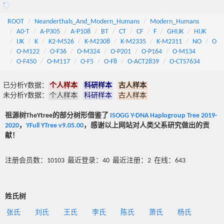
ROOT
Neanderthals_And_Modern_Humans
Modern_Humans
A0-T
A-P305
A-P108
BT
CT
CF
F
GHIJK
HIJK
IJK
K
K2-M526
K-M2308
K-M2335
K-M2311
NO
O
O-M122
O-F36
O-M324
O-P201
O-P164
O-M134
O-F450
O-M117
O-F5
O-F8
O-ACT2839
O-CTS7634
已分析Y数据：
个人样本
科研样本
古人样本
未分析Y数据：
个人样本
科研样本
古人样本
祖源树TheYtree的部分树形借鉴了
ISOGG Y-DNA Haplogroup Tree 2019-
2020
，
YFull YTree v9.05.00
，感谢以上网站对人类父系研究做出的贡
献！
注册会员数：10103 最近登录：40 最近注册：2 在线：643
姓氏树
张氏
刘氏
王氏
李氏
陈氏
萧氏
杨氏