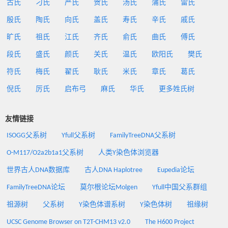
古氏
刁氏
严氏
贺氏
汤氏
蒲氏
雷氏
殷氏
陶氏
向氏
盖氏
寿氏
辛氏
戚氏
旷氏
祖氏
江氏
齐氏
俞氏
曲氏
傅氏
段氏
盛氏
颜氏
关氏
温氏
欧阳氏
樊氏
符氏
梅氏
翟氏
耿氏
米氏
章氏
葛氏
倪氏
厉氏
启布弓
麻氏
华氏
更多姓氏树
友情链接
ISOGG父系树
Yfull父系树
FamilyTreeDNA父系树
O-M117/O2a2b1a1父系树
人类Y染色体浏览器
世界古人DNA数据库
古人DNA Haplotree
Eupedia论坛
FamilyTreeDNA论坛
莫尔根论坛Molgen
Yfull中国父系群组
祖源树
父系树
Y染色体谱系树
Y染色体树
祖缘树
UCSC Genome Browser on T2T-CHM13 v2.0
The H600 Project