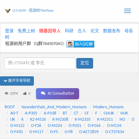
O-F3599 - 祖源树TheYtree
Toggle
naviga
登录
免费上树
微基因导入
科研
古人
论文
数据发布
母系
树
祖源树用户群（Q群764507041）
展开字母导航
AI Consultation
2374
0
ROOT
Neanderthals_And_Modern_Humans
Modern_Humans
A0-T
A-P305
A-P108
BT
CT
CF
F
GHIJK
HIJK
IJK
K
K2-M526
K-M2308
K-M2335
K-M2311
NO
O
O-M122
O-F36
O-M324
O-P201
O-P164
O-M134
O-F450
O-M117
O-F5
O-F8
O-ACT2839
O-CTS7634