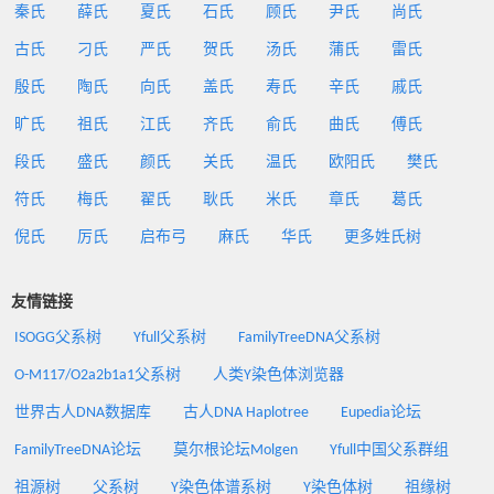
秦氏
薛氏
夏氏
石氏
顾氏
尹氏
尚氏
古氏
刁氏
严氏
贺氏
汤氏
蒲氏
雷氏
殷氏
陶氏
向氏
盖氏
寿氏
辛氏
戚氏
旷氏
祖氏
江氏
齐氏
俞氏
曲氏
傅氏
段氏
盛氏
颜氏
关氏
温氏
欧阳氏
樊氏
符氏
梅氏
翟氏
耿氏
米氏
章氏
葛氏
倪氏
厉氏
启布弓
麻氏
华氏
更多姓氏树
友情链接
ISOGG父系树
Yfull父系树
FamilyTreeDNA父系树
O-M117/O2a2b1a1父系树
人类Y染色体浏览器
世界古人DNA数据库
古人DNA Haplotree
Eupedia论坛
FamilyTreeDNA论坛
莫尔根论坛Molgen
Yfull中国父系群组
祖源树
父系树
Y染色体谱系树
Y染色体树
祖缘树