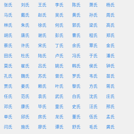
张氏
刘氏
王氏
李氏
陈氏
萧氏
杨氏
马氏
戴氏
赵氏
吴氏
黄氏
孙氏
周氏
林氏
朱氏
徐氏
何氏
郭氏
梁氏
高氏
胡氏
唐氏
谢氏
彭氏
曹氏
程氏
郑氏
蔡氏
许氏
宋氏
丁氏
余氏
覃氏
金氏
田氏
杜氏
陆氏
卢氏
冯氏
于氏
潘氏
莫氏
崔氏
吕氏
姚氏
韩氏
侯氏
钟氏
孔氏
魏氏
苏氏
曾氏
罗氏
韦氏
苗氏
贾氏
姜氏
赖氏
叶氏
黎氏
方氏
蒋氏
任氏
范氏
袁氏
武氏
白氏
沈氏
庄氏
邓氏
康氏
毕氏
童氏
史氏
汪氏
邢氏
单氏
邱氏
房氏
龙氏
董氏
伍氏
孟氏
闫氏
施氏
廖氏
谭氏
舒氏
毛氏
龚氏