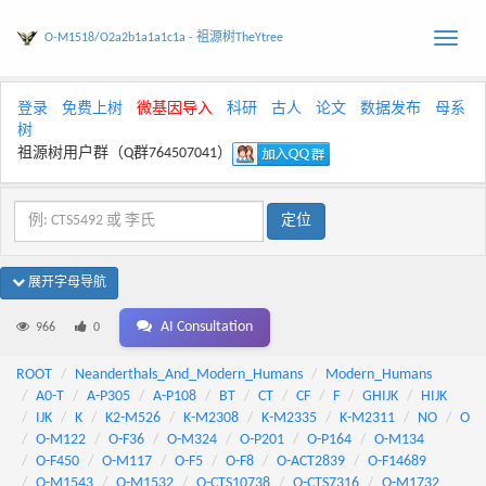
O-M1518/O2a2b1a1a1c1a - 祖源树TheYtree
Toggle
naviga
登录
免费上树
微基因导入
科研
古人
论文
数据发布
母系
树
祖源树用户群（Q群764507041）
展开字母导航
AI Consultation
966
0
ROOT
Neanderthals_And_Modern_Humans
Modern_Humans
A0-T
A-P305
A-P108
BT
CT
CF
F
GHIJK
HIJK
IJK
K
K2-M526
K-M2308
K-M2335
K-M2311
NO
O
O-M122
O-F36
O-M324
O-P201
O-P164
O-M134
O-F450
O-M117
O-F5
O-F8
O-ACT2839
O-F14689
O-M1543
O-M1532
O-CTS10738
O-CTS7316
O-M1732