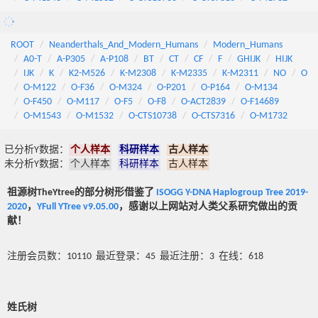
ROOT
Neanderthals_And_Modern_Humans
Modern_Humans
A0-T
A-P305
A-P108
BT
CT
CF
F
GHIJK
HIJK
IJK
K
K2-M526
K-M2308
K-M2335
K-M2311
NO
O
O-M122
O-F36
O-M324
O-P201
O-P164
O-M134
O-F450
O-M117
O-F5
O-F8
O-ACT2839
O-F14689
O-M1543
O-M1532
O-CTS10738
O-CTS7316
O-M1732
已分析Y数据：
个人样本
科研样本
古人样本
未分析Y数据：
个人样本
科研样本
古人样本
祖源树TheYtree的部分树形借鉴了
ISOGG Y-DNA Haplogroup Tree 2019-
2020
，
YFull YTree v9.05.00
，感谢以上网站对人类父系研究做出的贡
献！
注册会员数：10110 最近登录：45 最近注册：3 在线：618
姓氏树