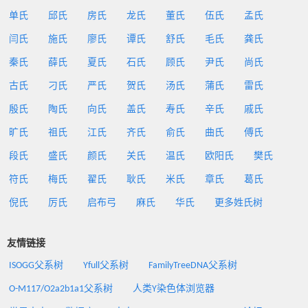
单氏
邱氏
房氏
龙氏
董氏
伍氏
孟氏
闫氏
施氏
廖氏
谭氏
舒氏
毛氏
龚氏
秦氏
薛氏
夏氏
石氏
顾氏
尹氏
尚氏
古氏
刁氏
严氏
贺氏
汤氏
蒲氏
雷氏
殷氏
陶氏
向氏
盖氏
寿氏
辛氏
戚氏
旷氏
祖氏
江氏
齐氏
俞氏
曲氏
傅氏
段氏
盛氏
颜氏
关氏
温氏
欧阳氏
樊氏
符氏
梅氏
翟氏
耿氏
米氏
章氏
葛氏
倪氏
厉氏
启布弓
麻氏
华氏
更多姓氏树
友情链接
ISOGG父系树
Yfull父系树
FamilyTreeDNA父系树
O-M117/O2a2b1a1父系树
人类Y染色体浏览器