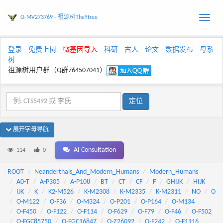
O-MV273769 - 祖源树TheYtree
Toggle
naviga
登录
免费上树
微基因导入
科研
古人
论文
数据发布
母系
树
祖源树用户群（Q群764507041）
展开字母导航
AI Consultation
114
0
ROOT
Neanderthals_And_Modern_Humans
Modern_Humans
A0-T
A-P305
A-P108
BT
CT
CF
F
GHIJK
HIJK
IJK
K
K2-M526
K-M2308
K-M2335
K-M2311
NO
O
O-M122
O-F36
O-M324
O-P201
O-P164
O-M134
O-F450
O-F122
O-F114
O-F629
O-F79
O-F46
O-F502
O-FGC85750
O-FGC16847
O-Z26092
O-F242
O-F1116