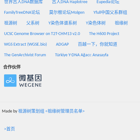
世界古人DNA数据库
古人DNA Haplotree
Eupedia论坛
FamilyTreeDNA论坛
莫尔根论坛Molgen
Yfull中国父系群组
祖源树
父系树
Y染色体谱系树
Y染色体树
祖缘树
UCSC Genome Browser on T2T-CHM13 v2.0
The H600 Project
WGS Extract (WGSE.bio)
ADGAP
百越一下，你就知道
The GenArchivist Forum
Türkiye Y-DNA Ağacı: Anasayfa
合作伙伴
Made by
祖源树策划组 <祖缘树管理员名单>
>首页