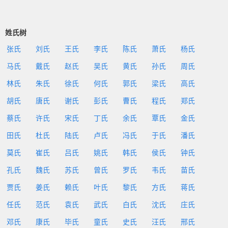
姓氏树
张氏
刘氏
王氏
李氏
陈氏
萧氏
杨氏
马氏
戴氏
赵氏
吴氏
黄氏
孙氏
周氏
林氏
朱氏
徐氏
何氏
郭氏
梁氏
高氏
胡氏
唐氏
谢氏
彭氏
曹氏
程氏
郑氏
蔡氏
许氏
宋氏
丁氏
余氏
覃氏
金氏
田氏
杜氏
陆氏
卢氏
冯氏
于氏
潘氏
莫氏
崔氏
吕氏
姚氏
韩氏
侯氏
钟氏
孔氏
魏氏
苏氏
曾氏
罗氏
韦氏
苗氏
贾氏
姜氏
赖氏
叶氏
黎氏
方氏
蒋氏
任氏
范氏
袁氏
武氏
白氏
沈氏
庄氏
邓氏
康氏
毕氏
童氏
史氏
汪氏
邢氏