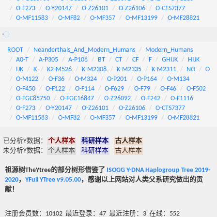
O-F273
O-Y20147
O-Z26101
O-Z26106
O-CTS7377
O-MF11583
O-MF82
O-MF357
O-MF13199
O-MF28821
ROOT
Neanderthals_And_Modern_Humans
Modern_Humans
A0-T
A-P305
A-P108
BT
CT
CF
F
GHIJK
HIJK
IJK
K
K2-M526
K-M2308
K-M2335
K-M2311
NO
O
O-M122
O-F36
O-M324
O-P201
O-P164
O-M134
O-F450
O-F122
O-F114
O-F629
O-F79
O-F46
O-F502
O-FGC85750
O-FGC16847
O-Z26092
O-F242
O-F1116
O-F273
O-Y20147
O-Z26101
O-Z26106
O-CTS7377
O-MF11583
O-MF82
O-MF357
O-MF13199
O-MF28821
已分析Y数据：
个人样本
科研样本
古人样本
未分析Y数据：
个人样本
科研样本
古人样本
祖源树TheYtree的部分树形借鉴了
ISOGG Y-DNA Haplogroup Tree 2019-
2020
，
YFull YTree v9.05.00
，感谢以上网站对人类父系研究做出的贡
献！
注册会员数：10102 最近登录：47 最近注册：3 在线：552