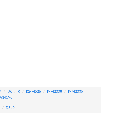
K
IJK
K
K2-M526
K-M2308
K-M2335
A14596
D5a2