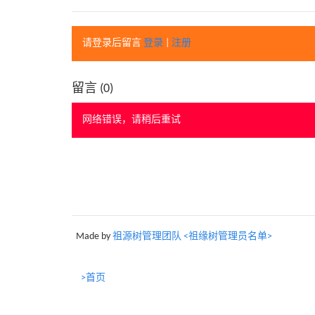
请登录后留言
登录
|
注册
留言 (
0
)
网络错误，请稍后重试
Made by
祖源树管理团队 <祖缘树管理员名单>
>首页