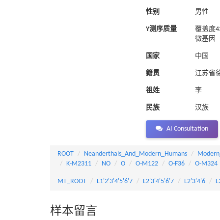
性别
男性
Y测序质量
覆盖度4
微基因
国家
中国
籍贯
江苏省
祖姓
李
民族
汉族
AI Consultation
ROOT
Neanderthals_And_Modern_Humans
Modern
K-M2311
NO
O
O-M122
O-F36
O-M324
MT_ROOT
L1'2'3'4'5'6'7
L2'3'4'5'6'7
L2'3'4'6
L
样本留言