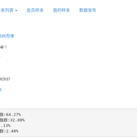
样本列表
会员样本
我的样本
数据发布
徐州市李
0
7
GRCh37
6
:64.27%

群:32.08%

.13%

:2.48%