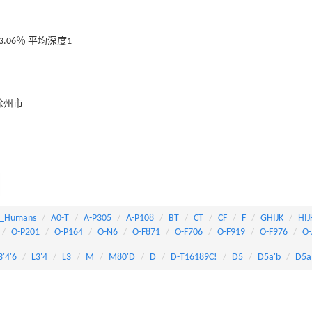
3.06％ 平均深度1
徐州市
_Humans
A0-T
A-P305
A-P108
BT
CT
CF
F
GHIJK
HIJ
O-P201
O-P164
O-N6
O-F871
O-F706
O-F919
O-F976
O-
3'4'6
L3'4
L3
M
M80'D
D
D-T16189C!
D5
D5a'b
D5a