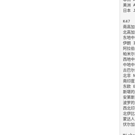
美洲 A
日本 J
K47

南高加索
北高加索
东地中海
伊朗 I
阿拉伯 
帕米尔 
西地中海
中地中海
古巴尔干
北非 No
南印度 
东欧 Ea
斯堪的纳
安第斯 
波罗的海
西北印度
北伊比利
蒙达人 
伏尔加 