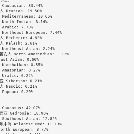
lK25

Caucasian: 33.44%

 Druzian: 19.50%

Mediterranean: 10.65%

North Indian: 8.14%

Arabic: 7.70%

Northeast European: 7.44%

 Berberic: 4.82%

 Kalash: 2.61%

Northeast Asian: 2.24%

安人 North Amerindian: 1.12%

st Asian: 0.60%

Kamchatkan: 0.55%

Amazonian: 0.27%

Uralic: 0.22%

 Siberian: 0.21%

 Nasoic: 0.21%

Papuan: 0.20%

Caucasus: 42.07%

亚 Gedrosia: 18.90%

Southwest Asian: 12.82%

中海 Atlantic Med: 11.13%

rth European: 8.77%
