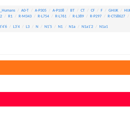
_Humans
A0-T
A-P305
A-P108
BT
CT
CF
F
GHIJK
HIJ
82
R1
R-M343
R-L754
R-L761
R-L389
R-P297
R-CTS8627
3'4'6
L3'4
L3
N
N1'5
N1
N1a
N1a1'2
N1a1