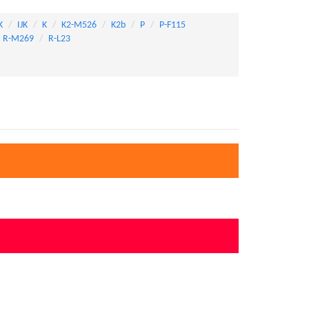
K
IJK
K
K2-M526
K2b
P
P-F115
R-M269
R-L23