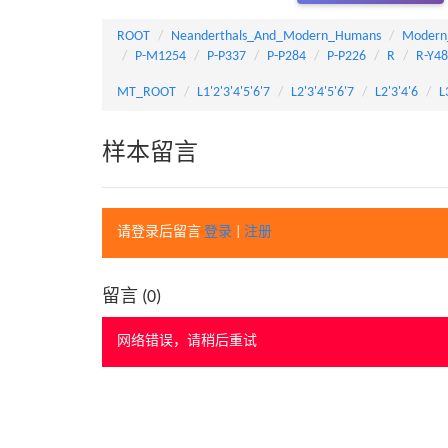
ROOT
Neanderthals_And_Modern_Humans
Modern
P-M1254
P-P337
P-P284
P-P226
R
R-Y4
MT_ROOT
L1'2'3'4'5'6'7
L2'3'4'5'6'7
L2'3'4'6
L
样本留言
请登录后留言
登录
|
注册
留言 (
0
)
网络错误，请稍后重试