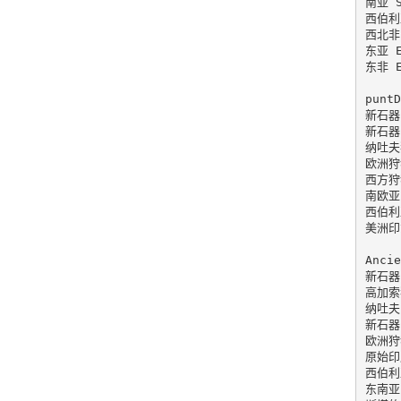
南亚 So
西伯利亚
西北非 
东亚 Ea
东非 Ea
puntD
新石器时
新石器时
纳吐夫狩
欧洲狩猎
西方狩猎
南欧亚 
西伯利亚
美洲印第
Ancie
新石器时
高加索狩
纳吐夫 
新石器时
欧洲狩猎
原始印度
西伯利亚
东南亚 