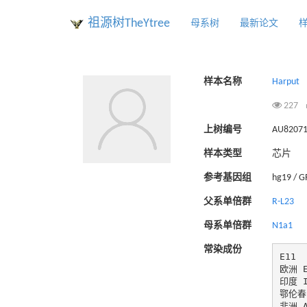
祖源树TheYtree
母系树
最新论文
样本名称
Harput
227
上树编号
AU8207
样本类型
芯片
参考基因组
hg19 / 
父系单倍群
R-L23
母系单倍群
N1a1
常染成份
E11

欧洲 Eu
印度 I
鄂伦春 
非洲 A