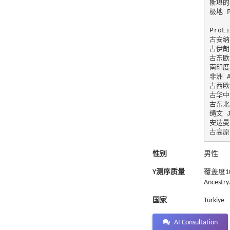
斯堪的纳
极地 P
ProLi
古安纳托
古伊朗(
古东欧(
南印度(
非洲 A
古西欧猎
古华中(
古东北(
绳文 J
安达曼 
古高原(
性别
男性
Y测序质量
覆盖度1
Ancestry
国家
Türkiye
AI Consultation