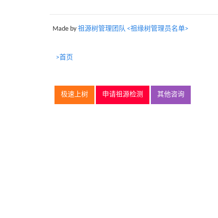
Made by
祖源树管理团队 <祖缘树管理员名单>
>首页
极速上树
申请祖源检测
其他咨询