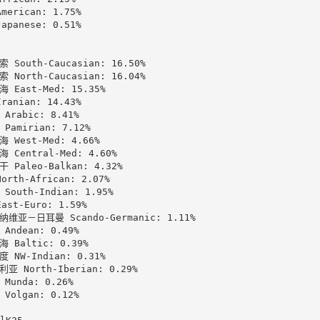
merican: 1.75%

apanese: 0.51%

 South-Caucasian: 16.50%

 North-Caucasian: 16.04%

 East-Med: 15.35%

ranian: 14.43%

Arabic: 8.41%

Pamirian: 7.12%

 West-Med: 4.66%

 Central-Med: 4.60%

 Paleo-Balkan: 4.32%

rth-African: 2.07%

South-Indian: 1.95%

st-Euro: 1.59%

维亚－日耳曼 Scando-Germanic: 1.11%

Andean: 0.49%

 Baltic: 0.39%

 NW-Indian: 0.31%

亚 North-Iberian: 0.29%

Munda: 0.26%

Volgan: 0.12%
