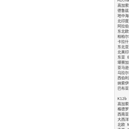
Micha
高加索 
德鲁兹人
地中海 
北印度 
阿拉伯 
东北欧 
柏柏尔人
卡拉什人
东北亚 
北美印第
东亚 Ea
堪察加 
亚马逊 
乌拉尔 
西伯利亚
纳索伊人
巴布亚 
K12b

高加索 
格德罗西
西南亚 
大西洋地
北欧 No