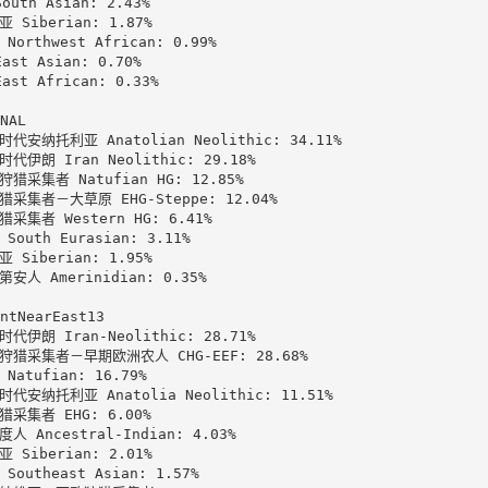
uth Asian: 2.43%

 Siberian: 1.87%

Northwest African: 0.99%

st Asian: 0.70%

st African: 0.33%

NAL

代安纳托利亚 Anatolian Neolithic: 34.11%

代伊朗 Iran Neolithic: 29.18%

猎采集者 Natufian HG: 12.85%

采集者－大草原 EHG-Steppe: 12.04%

采集者 Western HG: 6.41%

South Eurasian: 3.11%

 Siberian: 1.95%

安人 Amerinidian: 0.35%

ntNearEast13

代伊朗 Iran-Neolithic: 28.71%

猎采集者－早期欧洲农人 CHG-EEF: 28.68%

Natufian: 16.79%

代安纳托利亚 Anatolia Neolithic: 11.51%

采集者 EHG: 6.00%

人 Ancestral-Indian: 4.03%

 Siberian: 2.01%

Southeast Asian: 1.57%
