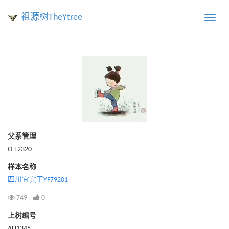
祖源树TheYtree
Toggle
naviga
父系管理
O-F2320
样本名称
四川宜宾王YF79201
749
0
上树编号
AU1345