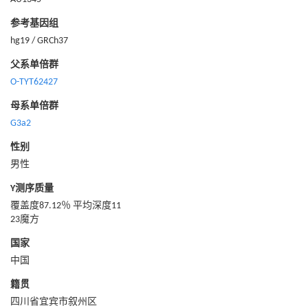
参考基因组
hg19 / GRCh37
父系单倍群
O-TYT62427
母系单倍群
G3a2
性别
男性
Y测序质量
覆盖度87.12％ 平均深度11
23魔方
国家
中国
籍贯
四川省宜宾市叙州区