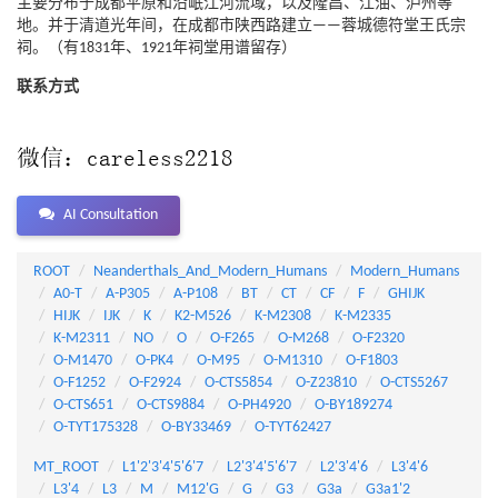
主要分布于成都平原和沿岷江河流域，以及隆昌、江油、泸州等
地。并于清道光年间，在成都市陕西路建立——蓉城德符堂王氏宗
祠。（有1831年、1921年祠堂用谱留存）
联系方式
AI Consultation
ROOT
Neanderthals_And_Modern_Humans
Modern_Humans
A0-T
A-P305
A-P108
BT
CT
CF
F
GHIJK
HIJK
IJK
K
K2-M526
K-M2308
K-M2335
K-M2311
NO
O
O-F265
O-M268
O-F2320
O-M1470
O-PK4
O-M95
O-M1310
O-F1803
O-F1252
O-F2924
O-CTS5854
O-Z23810
O-CTS5267
O-CTS651
O-CTS9884
O-PH4920
O-BY189274
O-TYT175328
O-BY33469
O-TYT62427
MT_ROOT
L1'2'3'4'5'6'7
L2'3'4'5'6'7
L2'3'4'6
L3'4'6
L3'4
L3
M
M12'G
G
G3
G3a
G3a1'2