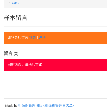
G3a2
样本留言
请登录后留言
登录
|
注册
留言 (
0
)
网络错误，请稍后重试
Made by
祖源树管理团队 <祖缘树管理员名单>