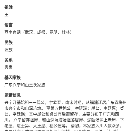
祖姓
王
语言
西南官话（武汉、成都、昆明、桂林）
民族
汉族
民系
客家
基因家族
广东兴宁和山王氏家族
家谱信息
兴宁开基始祖——偁公，字孟春，南宋时期，从福建迁居广东省梅州
市兴宁市和山深坑塘。 至第五世勉公，字廷瑞；晟公，字廷惠；贞
公，字廷鑑；其中晟公和贞公有后裔留存，主要分布于广东和四
川。 兴宁留存祖屋：和山深坑塘始祖落居屋、泥陂汤湖上老屋、下
老屋、进士第、大王屋、福公屋等。 清初，本家族入川人数众多，