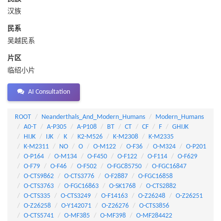
汉族
民系
吴越民系
片区
临绍小片
AI Consultation
ROOT
Neanderthals_And_Modern_Humans
Modern_Humans
A0-T
A-P305
A-P108
BT
CT
CF
F
GHIJK
HIJK
IJK
K
K2-M526
K-M2308
K-M2335
K-M2311
NO
O
O-M122
O-F36
O-M324
O-P201
O-P164
O-M134
O-F450
O-F122
O-F114
O-F629
O-F79
O-F46
O-F502
O-FGC85750
O-FGC16847
O-CTS9862
O-CTS3776
O-F2887
O-FGC16858
O-CTS3763
O-FGC16863
O-SK1768
O-CTS2882
O-CTS335
O-CTS3249
O-F14163
O-Z26248
O-Z26251
O-Z26258
O-Y142071
O-Z26276
O-CTS3856
O-CTS5741
O-MF385
O-MF398
O-MF284422