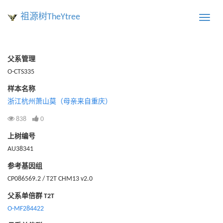
祖源树TheYtree
Toggle
naviga
父系管理
O-CTS335
样本名称
浙江杭州萧山莫（母亲来自重庆）
838
0
上树编号
AU38341
参考基因组
CP086569.2 / T2T CHM13 v2.0
父系单倍群 T2T
O-MF284422