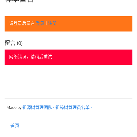
请登录后留言
登录
|
注册
留言 (
0
)
网络错误，请稍后重试
Made by
祖源树管理团队 <祖缘树管理员名单>
>首页