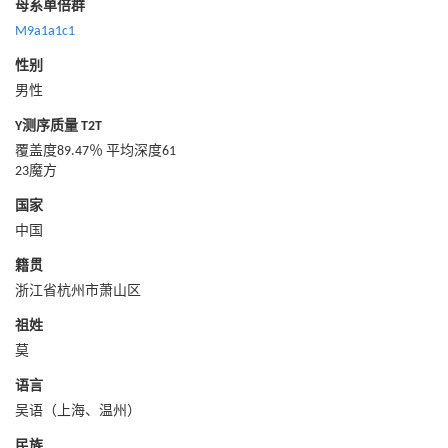
母系单倍群
M9a1a1c1
性别
男性
Y测序质量 T2T
覆盖度89.47％ 平均深度61
23魔方
国家
中国
籍贯
浙江省杭州市萧山区
祖姓
莫
语言
吴语（上海、温州）
民族