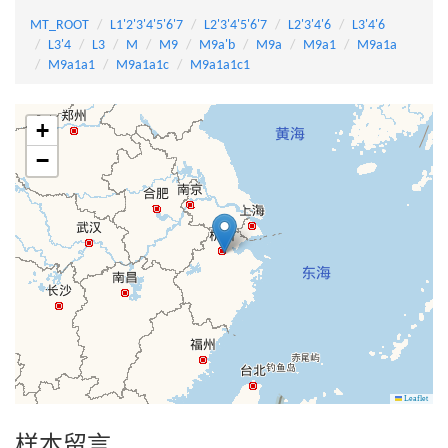
MT_ROOT
L1'2'3'4'5'6'7
L2'3'4'5'6'7
L2'3'4'6
L3'4'6
L3'4
L3
M
M9
M9a'b
M9a
M9a1
M9a1a
M9a1a1
M9a1a1c
M9a1a1c1
+
−
Leaflet
样本留言