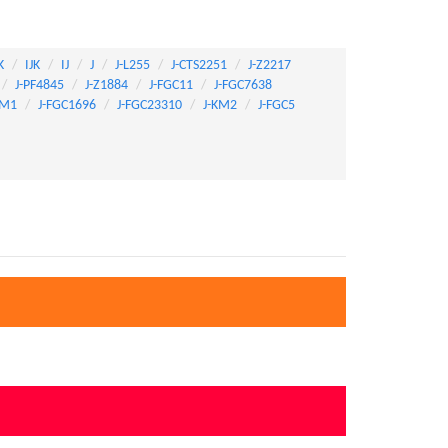
K
IJK
IJ
J
J-L255
J-CTS2251
J-Z2217
J-PF4845
J-Z1884
J-FGC11
J-FGC7638
KM1
J-FGC1696
J-FGC23310
J-KM2
J-FGC5