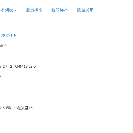
样本列表
会员样本
我的样本
数据发布
 study F-N
0
0
.2 / T2T CHM13 v2.0
2
.53％ 平均深度15