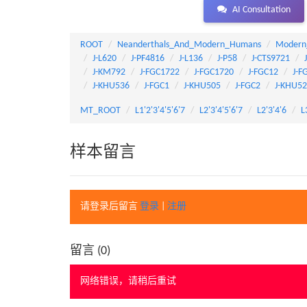
AI Consultation
ROOT
Neanderthals_And_Modern_Humans
Modern
J-L620
J-PF4816
J-L136
J-P58
J-CTS9721
J-KM792
J-FGC1722
J-FGC1720
J-FGC12
J-F
J-KHU536
J-FGC1
J-KHU505
J-FGC2
J-KHU5
MT_ROOT
L1'2'3'4'5'6'7
L2'3'4'5'6'7
L2'3'4'6
L
样本留言
请登录后留言
登录
|
注册
留言 (
0
)
网络错误，请稍后重试