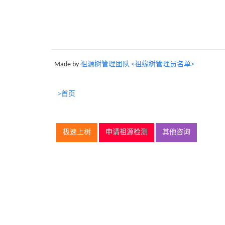
Made by
祖源树管理团队 <祖缘树管理员名单>
>首页
极速上树
申请祖源检测
其他咨询