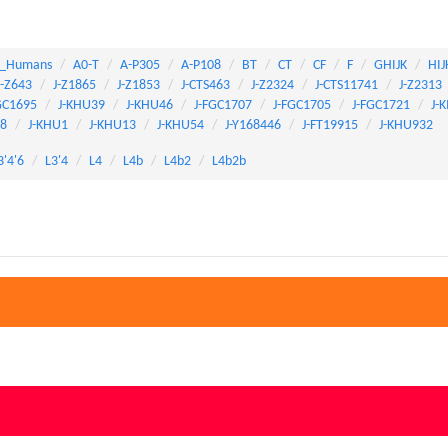
_Humans
A0-T
A-P305
A-P108
BT
CT
CF
F
GHIJK
HIJ
J-Z643
J-Z1865
J-Z1853
J-CTS463
J-Z2324
J-CTS11741
J-Z2313
GC1695
J-KHU39
J-KHU46
J-FGC1707
J-FGC1705
J-FGC1721
J-
28
J-KHU1
J-KHU13
J-KHU54
J-Y168446
J-FT19915
J-KHU932
3'4'6
L3'4
L4
L4b
L4b2
L4b2b