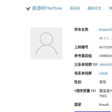
祖源树TheYtree
母系树
最新论文
样本名称
Research
273
上树编号
AU7222
参考基因组
CP086569
父系单倍群 T2T
J-KHU93
母系单倍群
L4b2b
性别
男性
Y测序质量 T2T
覆盖度99
YSEQ
国家
Kuwait