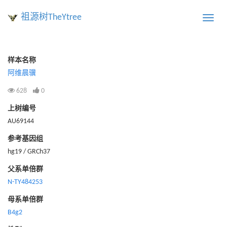
祖源树TheYtree
Toggle
naviga
样本名称
阿维晨骥
628
0
上树编号
AU69144
参考基因组
hg19 / GRCh37
父系单倍群
N-TY484253
母系单倍群
B4g2