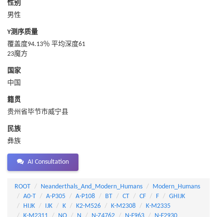
性别
男性
Y测序质量
覆盖度94.13％ 平均深度61
23魔方
国家
中国
籍贯
贵州省毕节市威宁县
民族
彝族
AI Consultation
ROOT
Neanderthals_And_Modern_Humans
Modern_Humans
A0-T
A-P305
A-P108
BT
CT
CF
F
GHIJK
HIJK
IJK
K
K2-M526
K-M2308
K-M2335
K-M2311
NO
N
N-Z4762
N-F963
N-F2930