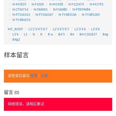
N-M1819
N-F1020
N-M1928
N-Y125475
N-M1793
N-CTS4714
N-Y66001
N-F16080
N-FTB99684
N-FT316313
N-FT336347
N-TY483136
N-TY485269
N-TY484253
MT_ROOT
L1'2'3'4'5'6'7
L2'3'4'5'6'7
L2'3'4'6
L3'4'6
L3'4
L3
N
R
R-a
B4'5
B4
B4-C16261T
B4g
B4g2
样本留言
请登录后留言
登录
|
注册
留言 (
0
)
网络错误，请稍后重试