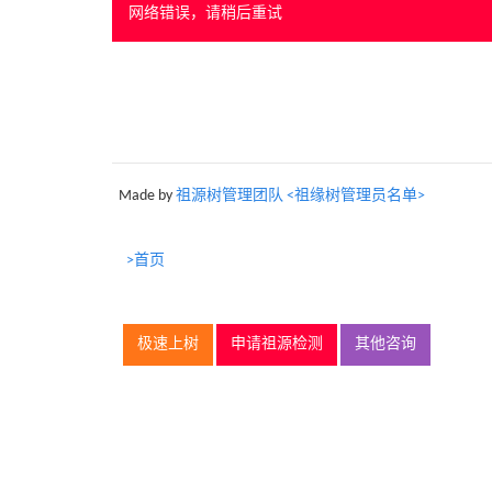
网络错误，请稍后重试
Made by
祖源树管理团队 <祖缘树管理员名单>
>首页
极速上树
申请祖源检测
其他咨询