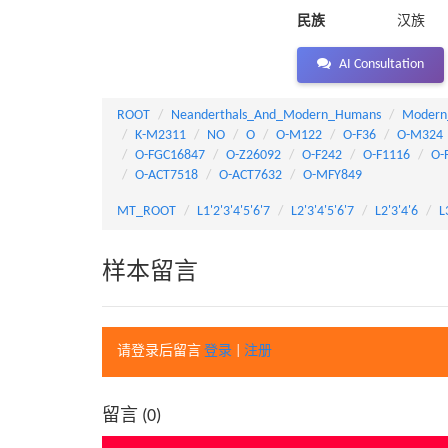
民族
汉族
AI Consultation
ROOT
Neanderthals_And_Modern_Humans
Modern
K-M2311
NO
O
O-M122
O-F36
O-M324
O-FGC16847
O-Z26092
O-F242
O-F1116
O-
O-ACT7518
O-ACT7632
O-MFY849
MT_ROOT
L1'2'3'4'5'6'7
L2'3'4'5'6'7
L2'3'4'6
L
样本留言
请登录后留言
登录
|
注册
留言 (
0
)