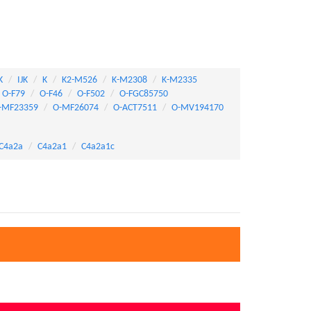
K
IJK
K
K2-M526
K-M2308
K-M2335
O-F79
O-F46
O-F502
O-FGC85750
-MF23359
O-MF26074
O-ACT7511
O-MV194170
C4a2a
C4a2a1
C4a2a1c