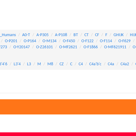
_Humans
A0-T
A-P305
A-P108
BT
CT
CF
F
GHIJK
HIJ
O-P201
O-P164
O-M134
O-F450
O-F122
O-F114
O-F629
F273
O-Y20147
O-Z26101
O-MF2621
O-F1866
O-MF621911
O
3'4'6
L3'4
L3
M
M8
CZ
C
C4
C4a'b'c
C4a
C4a2