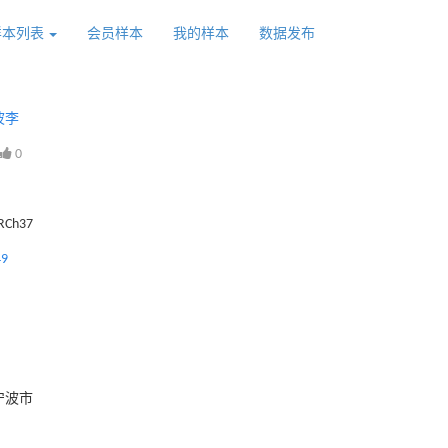
样本列表
会员样本
我的样本
数据发布
波李
0
GRCh37
49
宁波市