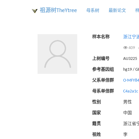
祖源树TheYtree
母系树
最新论文
样本名称
浙江宁
409
上树编号
AU3225
参考基因组
hg19 / 
父系单倍群
O-MFY8
母系单倍群
C4a2a1c
性别
男性
国家
中国
籍贯
浙江省
祖姓
李