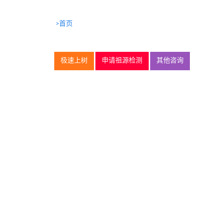
>首页
极速上树
申请祖源检测
其他咨询