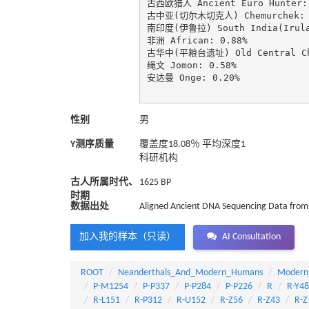
古西欧猎人 Ancient Euro Hunter: 
古中亚(切尔木切克人) Chemurchek: 2
南印度(伊鲁拉) South India(Irula)
非洲 African: 0.88%

古华中(平粮台遗址) Old Central Chin
绳文 Jomon: 0.58%

安达曼 Onge: 0.20%

性别
男
Y测序质量
覆盖度18.08％ 平均深度1
科研机构
古人所属时代、
1625 BP
时期
数据出处
Aligned Ancient DNA Sequencing Data from 
加入我的样本（只读）
AI Consultation
ROOT
Neanderthals_And_Modern_Humans
Modern
P-M1254
P-P337
P-P284
P-P226
R
R-Y4
R-L151
R-P312
R-U152
R-Z56
R-Z43
R-Z