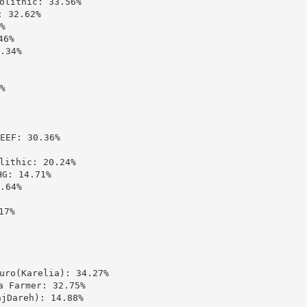
ithic: 33.56%

32.62%



6%

34%



: 30.36%

thic: 20.24%

 14.71%

64%

7%

(Karelia): 34.27%

Farmer: 32.75%

areh): 14.88%
