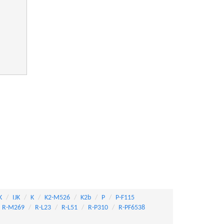
K
IJK
K
K2-M526
K2b
P
P-F115
R-M269
R-L23
R-L51
R-P310
R-PF6538