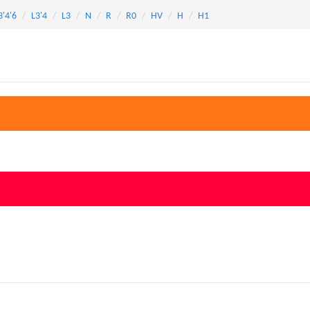
3'4'6
L3'4
L3
N
R
R0
HV
H
H1