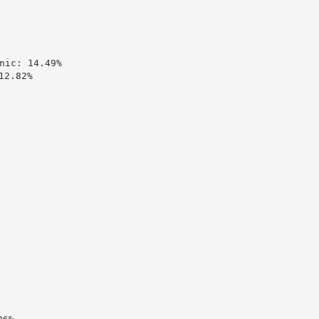
c: 14.49%

2.82%
