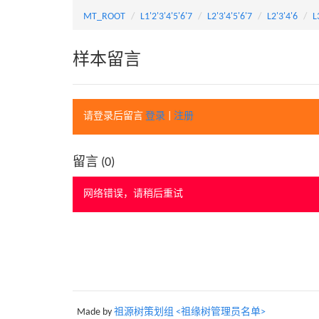
MT_ROOT
L1'2'3'4'5'6'7
L2'3'4'5'6'7
L2'3'4'6
L
样本留言
请登录后留言
登录
|
注册
留言 (
0
)
网络错误，请稍后重试
Made by
祖源树策划组 <祖缘树管理员名单>