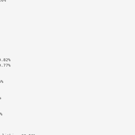
6%

82%

77%

%




