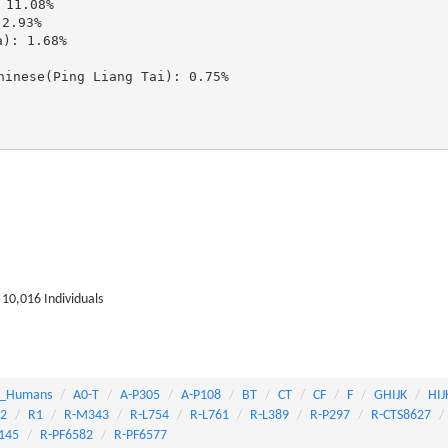
11.08%

.93%

: 1.68%

ese(Ping Liang Tai): 0.75%

10,016 Individuals
_Humans
A0-T
A-P305
A-P108
BT
CT
CF
F
GHIJK
HIJ
82
R1
R-M343
R-L754
R-L761
R-L389
R-P297
R-CTS8627
145
R-PF6582
R-PF6577