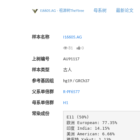
母系树
最新论文
I16605.AG - 祖源树TheYtree
样本名称
I16605.AG
81
0
上树编号
AU91117
样本类型
古人
参考基因组
hg19 / GRCh37
父系单倍群
R-PF6577
母系单倍群
H1
常染成份
E11 (50%)

欧洲 European: 77.35%

印度 India: 14.15%

美洲 American: 6.66%

雅库特 Yakut: 1.13%
