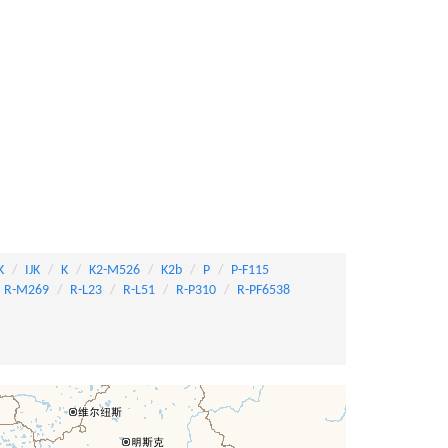
K
IJK
K
K2-M526
K2b
P
P-F115
R-M269
R-L23
R-L51
R-P310
R-PF6538