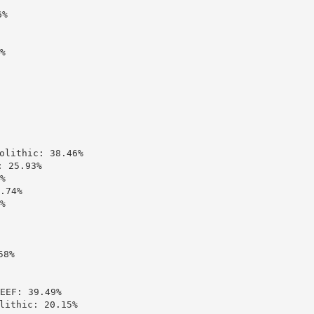
%



ithic: 38.46%

25.93%



74%



8%

: 39.49%

thic: 20.15%
