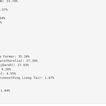
 13.74%

57%

4%



Farmer: 35.18%

(Karelia): 27.39%

areh): 17.93%

9.26%

: 4.55%

ese(Ping Liang Tai): 1.87%

.04%
