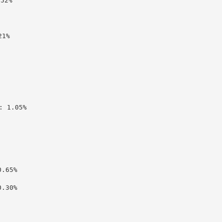
2%

1%

 1.05%

65%

30%
