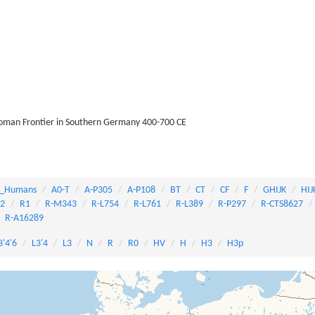
Roman Frontier in Southern Germany 400-700 CE
_Humans
A0-T
A-P305
A-P108
BT
CT
CF
F
GHIJK
HIJ
82
R1
R-M343
R-L754
R-L761
R-L389
R-P297
R-CTS8627
R-A16289
3'4'6
L3'4
L3
N
R
R0
HV
H
H3
H3p