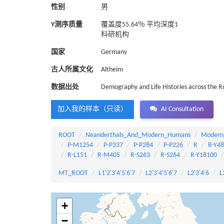
性别
男
Y测序质量
覆盖度55.64％ 平均深度1
科研机构
国家
Germany
古人所属文化
Altheim
数据出处
Demography and Life Histories across the 
加入我的样本（只读）
AI Consultation
ROOT
Neanderthals_And_Modern_Humans
Modern
P-M1254
P-P337
P-P284
P-P226
R
R-Y4
R-L151
R-M405
R-S263
R-S264
R-Y18100
MT_ROOT
L1'2'3'4'5'6'7
L2'3'4'5'6'7
L2'3'4'6
L
+
−