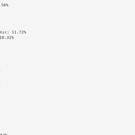
56%

c: 11.72%

0.32%




