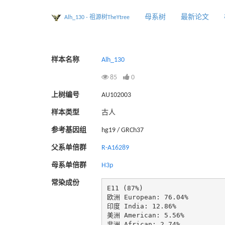
母系树
最新论文
Alh_130 - 祖源树TheYtree
样本名称
Alh_130
85
0
上树编号
AU102003
样本类型
古人
参考基因组
hg19 / GRCh37
父系单倍群
R-A16289
母系单倍群
H3p
常染成份
E11 (87%)

欧洲 European: 76.04%

印度 India: 12.86%

美洲 American: 5.56%

非洲 African: 2.74%
