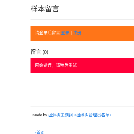
样本留言
请登录后留言
登录
|
注册
留言 (
0
)
网络错误，请稍后重试
Made by
祖源树策划组 <祖缘树管理员名单>
>首页