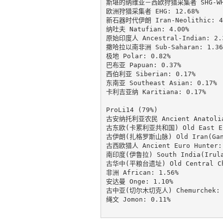
斯堪的纳维亚－西欧狩猎采集者 SHG-WHG:
欧洲狩猎采集者 EHG: 12.68%

新石器时代伊朗 Iran-Neolithic: 4.
纳吐夫 Natufian: 4.00%

原始印度人 Ancestral-Indian: 2.3
撒哈拉以南非洲 Sub-Saharan: 1.36%
极地 Polar: 0.82%

巴布亚 Papuan: 0.37%

西伯利亚 Siberian: 0.17%

东南亚 Southeast Asian: 0.17%

卡利吉亚纳 Karitiana: 0.17%

ProLi14 (79%)

古安纳托利亚农民 Ancient Anatolia 
古东欧(卡累利亚共和国) Old East Euro
古伊朗(扎格罗斯山脉) Old Iran(GanjD
古西欧猎人 Ancient Euro Hunter: 
南印度(伊鲁拉) South India(Irula)
古华中(平粮台遗址) Old Central Chin
非洲 African: 1.56%

安达曼 Onge: 1.10%

古中亚(切尔木切克人) Chemurchek: 1
绳文 Jomon: 0.11%
