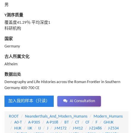
男
Y测序质量
覆盖度41.29％ 平均深度1
科研机构
国家
Germany
古人所属文化
Altheim
数据出处
Demography and Life Histories across the Roman Frontier in Southern
Germany 400-700 CE
加入我的样本（只读）
AI Consultation
ROOT
Neanderthals_And_Modern_Humans
Modern_Humans
A0-T
A-P305
A-P108
BT
CT
CF
F
GHIJK
HIJK
IJK
IJ
J
J-M172
J-M12
J-Z2486
J-Z534