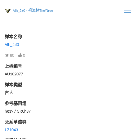
Alh_280 - 祖源树TheYtree
Toggle
naviga
样本名称
Alh_280
80
0
上树编号
AU102077
样本类型
古人
参考基因组
hg19 / GRCh37
父系单倍群
J-Z1043