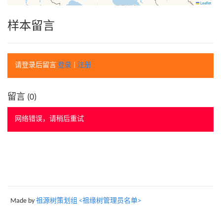
Leaflet
样本留言
请登录后留言
登录
|
注册
留言 (
0
)
网络错误，请稍后重试
Made by
祖源树策划组 <祖缘树管理员名单>