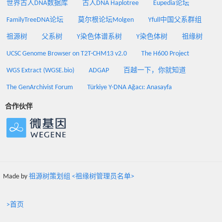
世界古人DNA数据库
古人DNA Haplotree
Eupedia论坛
FamilyTreeDNA论坛
莫尔根论坛Molgen
Yfull中国父系群组
祖源树
父系树
Y染色体谱系树
Y染色体树
祖缘树
UCSC Genome Browser on T2T-CHM13 v2.0
The H600 Project
WGS Extract (WGSE.bio)
ADGAP
百越一下，你就知道
The GenArchivist Forum
Türkiye Y-DNA Ağacı: Anasayfa
合作伙伴
Made by
祖源树策划组 <祖缘树管理员名单>
>首页