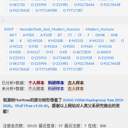
O-SK1730
O-Z25994
O-Z25981
O-FGC76444
O-FGC76438
O-FGC76426
O-TYT149580
O-TYT17387
ROOT
Neanderthals_And_Modern_Humans
Modern_Humans
A0-T
A-P305
A-P108
BT
CT
CF
F
GHIJK
HIJK
IJK
K
K2-M526
K-M2308
K-M2335
K-M2311
NO
O
O-M122
O-F36
O-M324
O-P201
O-P164
O-M134
O-F450
O-M117
O-F5
O-F8
O-ACT2839
O-A9459
O-Z25921
O-Z25915
O-CTS4658
O-Z25928
O-Z25930
O-SK1730
O-Z25994
O-Z25981
O-FGC76444
O-FGC76438
O-FGC76426
O-TYT149580
O-TYT17387
已分析Y数据：
个人样本
科研样本
古人样本
未分析Y数据：
个人样本
科研样本
古人样本
祖源树TheYtree的部分树形借鉴了
ISOGG Y-DNA Haplogroup Tree 2019-
2020
，
YFull YTree v9.05.00
，感谢以上网站对人类父系研究做出的贡
献！
注册会员数：10110 最近登录：57 最近注册：7 在线：606