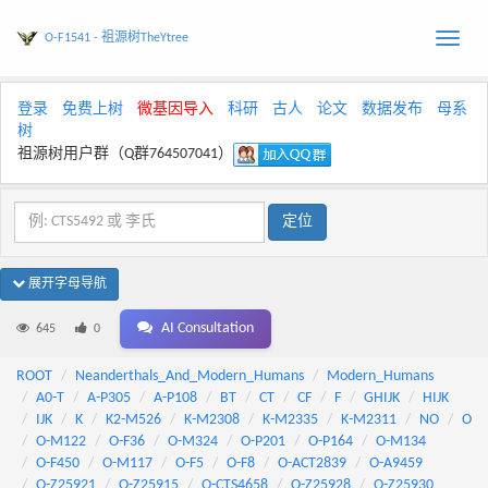
O-F1541 - 祖源树TheYtree
Toggle
naviga
登录
免费上树
微基因导入
科研
古人
论文
数据发布
母系
树
祖源树用户群（Q群764507041）
展开字母导航
AI Consultation
645
0
ROOT
Neanderthals_And_Modern_Humans
Modern_Humans
A0-T
A-P305
A-P108
BT
CT
CF
F
GHIJK
HIJK
IJK
K
K2-M526
K-M2308
K-M2335
K-M2311
NO
O
O-M122
O-F36
O-M324
O-P201
O-P164
O-M134
O-F450
O-M117
O-F5
O-F8
O-ACT2839
O-A9459
O-Z25921
O-Z25915
O-CTS4658
O-Z25928
O-Z25930