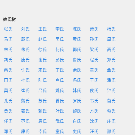
姓氏树
张氏
刘氏
王氏
李氏
陈氏
萧氏
杨氏
马氏
戴氏
赵氏
吴氏
黄氏
孙氏
周氏
林氏
朱氏
徐氏
何氏
郭氏
梁氏
高氏
胡氏
唐氏
谢氏
彭氏
曹氏
程氏
郑氏
蔡氏
许氏
宋氏
丁氏
余氏
覃氏
金氏
田氏
杜氏
陆氏
卢氏
冯氏
于氏
潘氏
莫氏
崔氏
吕氏
姚氏
韩氏
侯氏
钟氏
孔氏
魏氏
苏氏
曾氏
罗氏
韦氏
苗氏
贾氏
姜氏
赖氏
叶氏
黎氏
方氏
蒋氏
任氏
范氏
袁氏
武氏
白氏
沈氏
庄氏
邓氏
康氏
毕氏
童氏
史氏
汪氏
邢氏