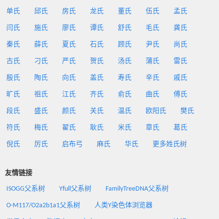
单氏
邱氏
房氏
龙氏
董氏
伍氏
孟氏
闫氏
施氏
廖氏
谭氏
舒氏
毛氏
龚氏
秦氏
薛氏
夏氏
石氏
顾氏
尹氏
尚氏
古氏
刁氏
严氏
贺氏
汤氏
蒲氏
雷氏
殷氏
陶氏
向氏
盖氏
寿氏
辛氏
戚氏
旷氏
祖氏
江氏
齐氏
俞氏
曲氏
傅氏
段氏
盛氏
颜氏
关氏
温氏
欧阳氏
樊氏
符氏
梅氏
翟氏
耿氏
米氏
章氏
葛氏
倪氏
厉氏
启布弓
麻氏
华氏
更多姓氏树
友情链接
ISOGG父系树
Yfull父系树
FamilyTreeDNA父系树
O-M117/O2a2b1a1父系树
人类Y染色体浏览器