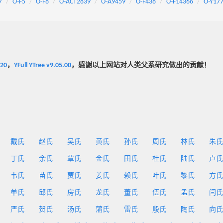
7
O-F5
O-F8
O-ACT2839
O-A9459
O-F438
O-F14366
O-Y17
020
，
YFull YTree v9.05.00
，感谢以上网站对人类父系研究做出的贡献！
戴氏
赵氏
吴氏
黄氏
孙氏
周氏
林氏
朱氏
丁氏
余氏
覃氏
金氏
田氏
杜氏
陆氏
卢氏
韦氏
苗氏
贾氏
姜氏
赖氏
叶氏
黎氏
方氏
单氏
邱氏
房氏
龙氏
董氏
伍氏
孟氏
闫氏
严氏
贺氏
汤氏
蒲氏
雷氏
殷氏
陶氏
向氏