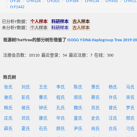
O-F36
O-M324
O-P201
O-P164
O-M134
O-F450
O-M11
O-F1442
已分析Y数据：
个人样本
科研样本
古人样本
未分析Y数据：
个人样本
科研样本
古人样本
祖源树TheYtree的部分树形借鉴了
ISOGG Y-DNA Haplogroup Tree 2019-2
注册会员数：10110 最近登录：54 最近注册：7 在线：500
姓氏树
张氏
刘氏
王氏
李氏
陈氏
萧氏
杨氏
马氏
谢氏
彭氏
曹氏
程氏
郑氏
蔡氏
许氏
宋氏
韩氏
侯氏
钟氏
孔氏
魏氏
苏氏
曾氏
罗氏
庄氏
邓氏
康氏
毕氏
童氏
史氏
汪氏
邢氏
薛氏
夏氏
石氏
顾氏
尹氏
尚氏
古氏
刁氏