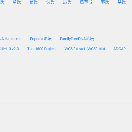
氏
章氏
葛氏
倪氏
厉氏
启布弓
麻氏
华氏
 Haplotree
Eupedia论坛
FamilyTreeDNA论坛
CHM13 v2.0
The H600 Project
WGS Extract (WGSE.bio)
ADGAP