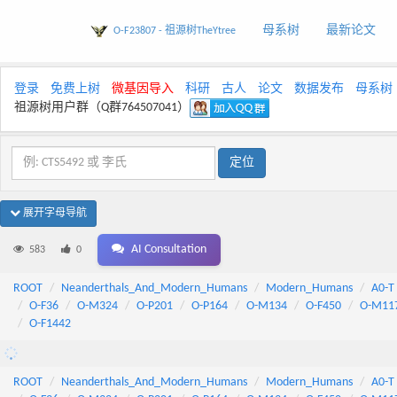
母系树
最新论文
O-F23807 - 祖源树TheYtree
登录
免费上树
微基因导入
科研
古人
论文
数据发布
母系树
祖源树用户群（Q群764507041）
展开字母导航
AI Consultation
583
0
ROOT
Neanderthals_And_Modern_Humans
Modern_Humans
A0-T
O-F36
O-M324
O-P201
O-P164
O-M134
O-F450
O-M11
O-F1442
ROOT
Neanderthals_And_Modern_Humans
Modern_Humans
A0-T