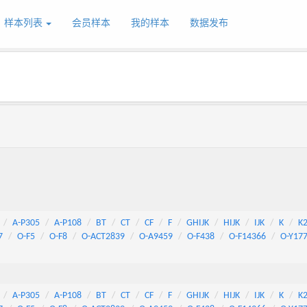
样本列表
会员样本
我的样本
数据发布
A-P305
A-P108
BT
CT
CF
F
GHIJK
HIJK
IJK
K
K
7
O-F5
O-F8
O-ACT2839
O-A9459
O-F438
O-F14366
O-Y17
A-P305
A-P108
BT
CT
CF
F
GHIJK
HIJK
IJK
K
K