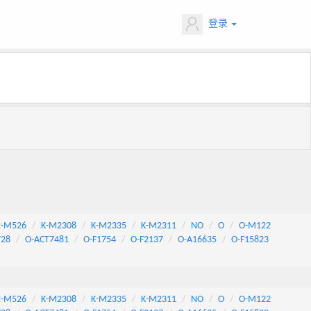
登录
2-M526
K-M2308
K-M2335
K-M2311
NO
O
O-M122
728
O-ACT7481
O-F1754
O-F2137
O-A16635
O-F15823
2-M526
K-M2308
K-M2335
K-M2311
NO
O
O-M122