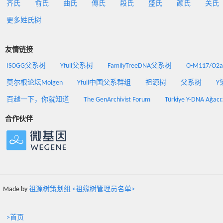
齐氏
俞氏
曲氏
傅氏
段氏
盛氏
颜氏
关氏
更多姓氏树
友情链接
ISOGG父系树
Yfull父系树
FamilyTreeDNA父系树
O-M117/O
莫尔根论坛Molgen
Yfull中国父系群组
祖源树
父系树
Y
百越一下，你就知道
The GenArchivist Forum
Türkiye Y-DNA Ağacı
合作伙伴
Made by
祖源树策划组 <祖缘树管理员名单>
>首页