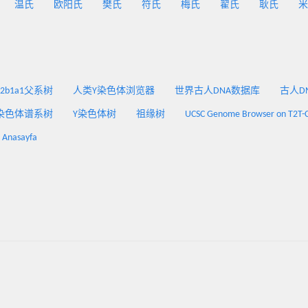
温氏
欧阳氏
樊氏
符氏
梅氏
翟氏
耿氏
米
2a2b1a1父系树
人类Y染色体浏览器
世界古人DNA数据库
古人DNA
染色体谱系树
Y染色体树
祖缘树
UCSC Genome Browser on T2T-
: Anasayfa