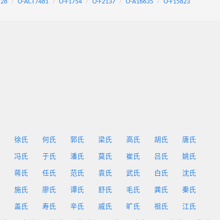
728
O-ACT7481
O-F1754
O-F2137
O-A16635
O-F15823
徐氏
何氏
郭氏
梁氏
高氏
胡氏
唐氏
冯氏
于氏
潘氏
莫氏
崔氏
吕氏
姚氏
蒋氏
任氏
范氏
袁氏
武氏
白氏
沈氏
施氏
廖氏
谭氏
舒氏
毛氏
龚氏
秦氏
盖氏
寿氏
辛氏
戚氏
旷氏
祖氏
江氏