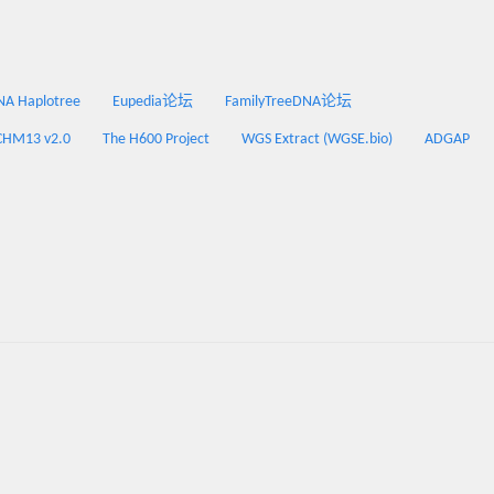
 Haplotree
Eupedia论坛
FamilyTreeDNA论坛
CHM13 v2.0
The H600 Project
WGS Extract (WGSE.bio)
ADGAP