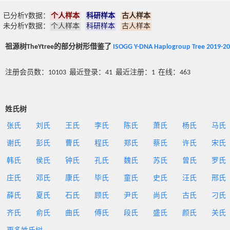
已分析Y数据：
个人样本
科研样本
古人样本
未分析Y数据：
个人样本
科研样本
古人样本
祖源树TheYtree的部分树形借鉴了
ISOGG Y-DNA Haplogroup Tree 2019-2
注册会员数：10103 最近登录：41 最近注册：1 在线：463
姓氏树
张氏
刘氏
王氏
李氏
陈氏
萧氏
杨氏
马氏
谢氏
彭氏
曹氏
程氏
郑氏
蔡氏
许氏
宋氏
韩氏
侯氏
钟氏
孔氏
魏氏
苏氏
曾氏
罗氏
庄氏
邓氏
康氏
毕氏
童氏
史氏
汪氏
邢氏
薛氏
夏氏
石氏
顾氏
尹氏
尚氏
古氏
刁氏
齐氏
俞氏
曲氏
傅氏
段氏
盛氏
颜氏
关氏