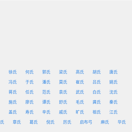
徐氏
何氏
郭氏
梁氏
高氏
胡氏
唐氏
冯氏
于氏
潘氏
莫氏
崔氏
吕氏
姚氏
蒋氏
任氏
范氏
袁氏
武氏
白氏
沈氏
施氏
廖氏
谭氏
舒氏
毛氏
龚氏
秦氏
盖氏
寿氏
辛氏
戚氏
旷氏
祖氏
江氏
氏
章氏
葛氏
倪氏
厉氏
启布弓
麻氏
华氏