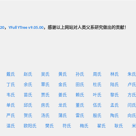
020
，
YFull YTree v9.05.00
，感谢以上网站对人类父系研究做出的贡献！
戴氏
赵氏
吴氏
黄氏
孙氏
周氏
林氏
朱氏
丁氏
余氏
覃氏
金氏
田氏
杜氏
陆氏
卢氏
韦氏
苗氏
贾氏
姜氏
赖氏
叶氏
黎氏
方氏
单氏
邱氏
房氏
龙氏
董氏
伍氏
孟氏
闫氏
严氏
贺氏
汤氏
蒲氏
雷氏
殷氏
陶氏
向氏
温氏
欧阳氏
樊氏
符氏
梅氏
翟氏
耿氏
米