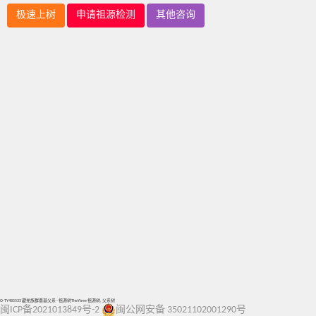
极速上树
申请祖源检测
其他咨询
O-TY485533 藏羌族群奠基父系 - 祖源树TheYtree 祖源树, 父系树
闽ICP备2021013849号-2
闽公网安备 35021102001290号