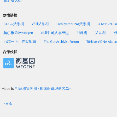
更多姓氏树
友情链接
ISOGG父系树
Yfull父系树
FamilyTreeDNA父系树
O-M117/O
莫尔根论坛Molgen
Yfull中国父系群组
祖源树
父系树
Y
百越一下，你就知道
The GenArchivist Forum
Türkiye Y-DNA Ağacı
合作伙伴
Made by
祖源树策划组 <祖缘树管理员名单>
>首页