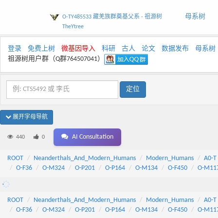
母系树
O-TY485533 藏羌族群奠基父系 - 祖源树
TheYtree
登录
免费上树
微基因导入
科研
古人
论文
数据发布
母系树
祖源树用户群（Q群764507041）
展开字母导航
AI Consultation
440
0
ROOT
Neanderthals_And_Modern_Humans
Modern_Humans
A0-T
O-F36
O-M324
O-P201
O-P164
O-M134
O-F450
O-M11
ROOT
Neanderthals_And_Modern_Humans
Modern_Humans
A0-T
O-F36
O-M324
O-P201
O-P164
O-M134
O-F450
O-M11