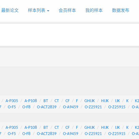
最新论文
样本列表
会员样本
我的样本
数据发布
A-P305
A-P108
BT
CT
CF
F
GHIJK
HIJK
IJK
K
K
7
O-F5
O-F8
O-ACT2839
O-A9459
O-Z25921
O-Z25915
O-A
A-P305
A-P108
BT
CT
CF
F
GHIJK
HIJK
IJK
K
K
7
O-F5
O-F8
O-ACT2839
O-A9459
O-Z25921
O-Z25915
O-A