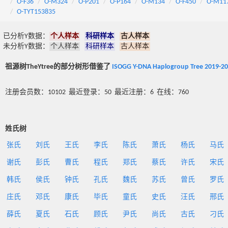
O-F36
O-M324
O-P201
O-P164
O-M134
O-F450
O-M11
O-TYT153835
已分析Y数据：
个人样本
科研样本
古人样本
未分析Y数据：
个人样本
科研样本
古人样本
祖源树TheYtree的部分树形借鉴了
ISOGG Y-DNA Haplogroup Tree 2019-2
注册会员数：10102 最近登录：50 最近注册：6 在线：760
姓氏树
张氏
刘氏
王氏
李氏
陈氏
萧氏
杨氏
马氏
谢氏
彭氏
曹氏
程氏
郑氏
蔡氏
许氏
宋氏
韩氏
侯氏
钟氏
孔氏
魏氏
苏氏
曾氏
罗氏
庄氏
邓氏
康氏
毕氏
童氏
史氏
汪氏
邢氏
薛氏
夏氏
石氏
顾氏
尹氏
尚氏
古氏
刁氏