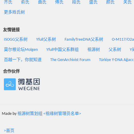
齐氏
俞氏
曲氏
傅氏
段氏
盛氏
颜氏
关氏
更多姓氏树
友情链接
ISOGG父系树
Yfull父系树
FamilyTreeDNA父系树
O-M117/O
莫尔根论坛Molgen
Yfull中国父系群组
祖源树
父系树
Y
百越一下，你就知道
The GenArchivist Forum
Türkiye Y-DNA Ağacı
合作伙伴
Made by
祖源树策划组 <祖缘树管理员名单>
>首页