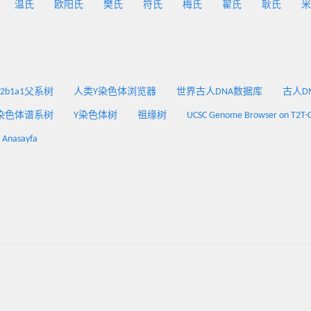
温氏
欧阳氏
樊氏
符氏
梅氏
翟氏
耿氏
米
2a2b1a1父系树
人类Y染色体浏览器
世界古人DNA数据库
古人DNA
染色体谱系树
Y染色体树
祖缘树
UCSC Genome Browser on T2T-
: Anasayfa