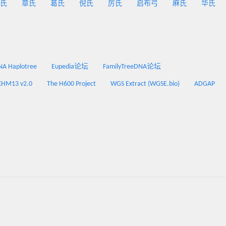
氏
章氏
葛氏
倪氏
厉氏
启布弓
麻氏
华氏
 Haplotree
Eupedia论坛
FamilyTreeDNA论坛
CHM13 v2.0
The H600 Project
WGS Extract (WGSE.bio)
ADGAP