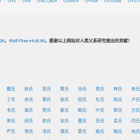
7
O-F5
O-F8
O-ACT2839
O-A9459
O-F438
O-F14366
O-Y17
020
，
YFull YTree v9.05.00
，感谢以上网站对人类父系研究做出的贡献！
戴氏
赵氏
吴氏
黄氏
孙氏
周氏
林氏
朱氏
丁氏
余氏
覃氏
金氏
田氏
杜氏
陆氏
卢氏
韦氏
苗氏
贾氏
姜氏
赖氏
叶氏
黎氏
方氏
单氏
邱氏
房氏
龙氏
董氏
伍氏
孟氏
闫氏
严氏
贺氏
汤氏
蒲氏
雷氏
殷氏
陶氏
向氏