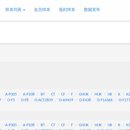
样本列表
会员样本
我的样本
数据发布
A-P305
A-P108
BT
CT
CF
F
GHIJK
HIJK
IJK
K
K
7
O-F5
O-F8
O-ACT2839
O-A9459
O-F438
O-F14366
O-Y17
A-P305
A-P108
BT
CT
CF
F
GHIJK
HIJK
IJK
K
K