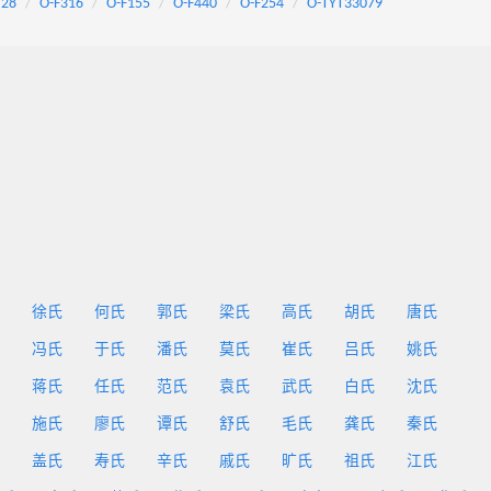
728
O-F316
O-F155
O-F440
O-F254
O-TYT33079
徐氏
何氏
郭氏
梁氏
高氏
胡氏
唐氏
冯氏
于氏
潘氏
莫氏
崔氏
吕氏
姚氏
蒋氏
任氏
范氏
袁氏
武氏
白氏
沈氏
施氏
廖氏
谭氏
舒氏
毛氏
龚氏
秦氏
盖氏
寿氏
辛氏
戚氏
旷氏
祖氏
江氏