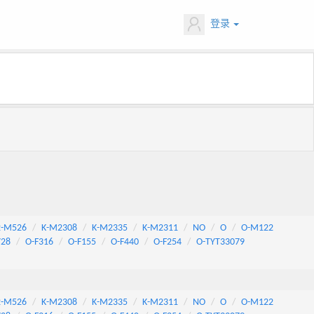
登录
2-M526
K-M2308
K-M2335
K-M2311
NO
O
O-M122
728
O-F316
O-F155
O-F440
O-F254
O-TYT33079
2-M526
K-M2308
K-M2335
K-M2311
NO
O
O-M122