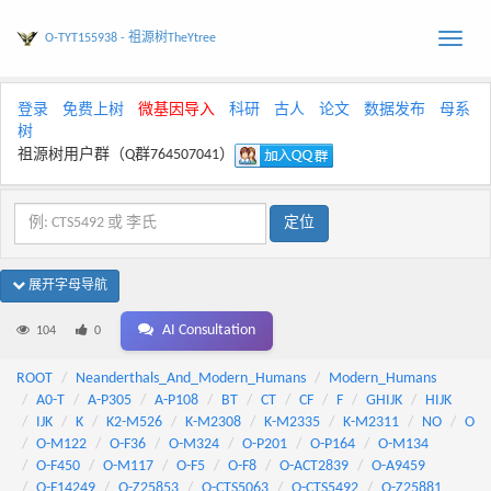
O-TYT155938 - 祖源树TheYtree
Toggle
naviga
登录
免费上树
微基因导入
科研
古人
论文
数据发布
母系
树
祖源树用户群（Q群764507041）
展开字母导航
AI Consultation
104
0
ROOT
Neanderthals_And_Modern_Humans
Modern_Humans
A0-T
A-P305
A-P108
BT
CT
CF
F
GHIJK
HIJK
IJK
K
K2-M526
K-M2308
K-M2335
K-M2311
NO
O
O-M122
O-F36
O-M324
O-P201
O-P164
O-M134
O-F450
O-M117
O-F5
O-F8
O-ACT2839
O-A9459
O-F14249
O-Z25853
O-CTS5063
O-CTS5492
O-Z25881