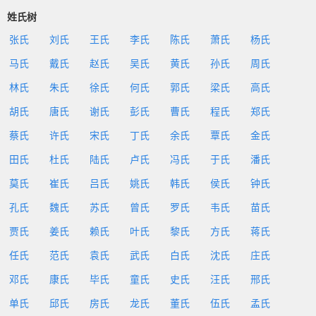
姓氏树
张氏
刘氏
王氏
李氏
陈氏
萧氏
杨氏
马氏
戴氏
赵氏
吴氏
黄氏
孙氏
周氏
林氏
朱氏
徐氏
何氏
郭氏
梁氏
高氏
胡氏
唐氏
谢氏
彭氏
曹氏
程氏
郑氏
蔡氏
许氏
宋氏
丁氏
余氏
覃氏
金氏
田氏
杜氏
陆氏
卢氏
冯氏
于氏
潘氏
莫氏
崔氏
吕氏
姚氏
韩氏
侯氏
钟氏
孔氏
魏氏
苏氏
曾氏
罗氏
韦氏
苗氏
贾氏
姜氏
赖氏
叶氏
黎氏
方氏
蒋氏
任氏
范氏
袁氏
武氏
白氏
沈氏
庄氏
邓氏
康氏
毕氏
童氏
史氏
汪氏
邢氏
单氏
邱氏
房氏
龙氏
董氏
伍氏
孟氏