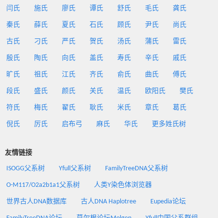
闫氏
施氏
廖氏
谭氏
舒氏
毛氏
龚氏
秦氏
薛氏
夏氏
石氏
顾氏
尹氏
尚氏
古氏
刁氏
严氏
贺氏
汤氏
蒲氏
雷氏
殷氏
陶氏
向氏
盖氏
寿氏
辛氏
戚氏
旷氏
祖氏
江氏
齐氏
俞氏
曲氏
傅氏
段氏
盛氏
颜氏
关氏
温氏
欧阳氏
樊氏
符氏
梅氏
翟氏
耿氏
米氏
章氏
葛氏
倪氏
厉氏
启布弓
麻氏
华氏
更多姓氏树
友情链接
ISOGG父系树
Yfull父系树
FamilyTreeDNA父系树
O-M117/O2a2b1a1父系树
人类Y染色体浏览器
世界古人DNA数据库
古人DNA Haplotree
Eupedia论坛