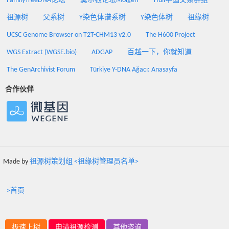
FamilyTreeDNA论坛
莫尔根论坛Molgen
Yfull中国父系群组
祖源树
父系树
Y染色体谱系树
Y染色体树
祖缘树
UCSC Genome Browser on T2T-CHM13 v2.0
The H600 Project
WGS Extract (WGSE.bio)
ADGAP
百越一下，你就知道
The GenArchivist Forum
Türkiye Y-DNA Ağacı: Anasayfa
合作伙伴
Made by
祖源树策划组 <祖缘树管理员名单>
>首页
极速上树
申请祖源检测
其他咨询