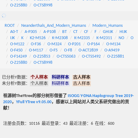
O-Z25880
O-CTS8998
ROOT
Neanderthals_And_Modern_Humans
Modern_Humans
A0-T
A-P305
A-P108
BT
CT
CF
F
GHIJK
HIJK
IJK
K
K2-M526
K-M2308
K-M2335
K-M2311
NO
O
O-M122
O-F36
O-M324
O-P201
O-P164
O-M134
O-F450
O-M117
O-F5
O-F8
O-ACT2839
O-A9459
O-F14249
O-Z25853
O-CTS5063
O-CTS5492
O-Z25881
O-Z25880
O-CTS8998
已分析Y数据：
个人样本
科研样本
古人样本
未分析Y数据：
个人样本
科研样本
古人样本
祖源树TheYtree的部分树形借鉴了
ISOGG Y-DNA Haplogroup Tree 2019-
2020
，
YFull YTree v9.05.00
，感谢以上网站对人类父系研究做出的贡
献！
注册会员数：10116 最近登录：43 最近注册：6 在线：600