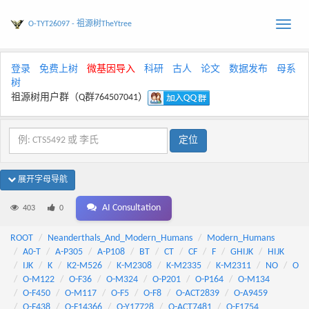
O-TYT26097 - 祖源树TheYtree
Toggle
naviga
登录
免费上树
微基因导入
科研
古人
论文
数据发布
母系
树
祖源树用户群（Q群764507041）
展开字母导航
AI Consultation
403
0
ROOT
Neanderthals_And_Modern_Humans
Modern_Humans
A0-T
A-P305
A-P108
BT
CT
CF
F
GHIJK
HIJK
IJK
K
K2-M526
K-M2308
K-M2335
K-M2311
NO
O
O-M122
O-F36
O-M324
O-P201
O-P164
O-M134
O-F450
O-M117
O-F5
O-F8
O-ACT2839
O-A9459
O-F438
O-F14366
O-Y17728
O-ACT7481
O-F1754