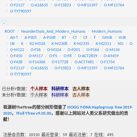
O-F2137
O-A16635
O-F15823
O-MF15397
O-MF15764
O-TYT90597
ROOT
Neanderthals_And_Modern_Humans
Modern_Humans
A0-T
A-P305
A-P108
BT
CT
CF
F
GHIJK
HIJK
IJK
K
K2-M526
K-M2308
K-M2335
K-M2311
NO
O
O-M122
O-F36
O-M324
O-P201
O-P164
O-M134
O-F450
O-M117
O-F5
O-F8
O-ACT2839
O-A9459
O-F438
O-F14366
O-Y17728
O-ACT7481
O-F1754
O-F2137
O-A16635
O-F15823
O-MF15397
O-MF15764
O-TYT90597
已分析Y数据：
个人样本
科研样本
古人样本
未分析Y数据：
个人样本
科研样本
古人样本
祖源树TheYtree的部分树形借鉴了
ISOGG Y-DNA Haplogroup Tree 2019-
2020
，
YFull YTree v9.05.00
，感谢以上网站对人类父系研究做出的贡
献！
注册会员数：10110 最近登录：59 最近注册：7 在线：495