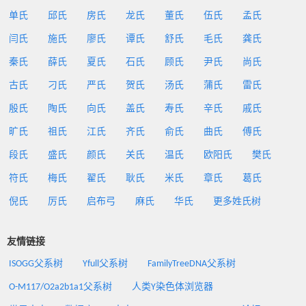
单氏
邱氏
房氏
龙氏
董氏
伍氏
孟氏
闫氏
施氏
廖氏
谭氏
舒氏
毛氏
龚氏
秦氏
薛氏
夏氏
石氏
顾氏
尹氏
尚氏
古氏
刁氏
严氏
贺氏
汤氏
蒲氏
雷氏
殷氏
陶氏
向氏
盖氏
寿氏
辛氏
戚氏
旷氏
祖氏
江氏
齐氏
俞氏
曲氏
傅氏
段氏
盛氏
颜氏
关氏
温氏
欧阳氏
樊氏
符氏
梅氏
翟氏
耿氏
米氏
章氏
葛氏
倪氏
厉氏
启布弓
麻氏
华氏
更多姓氏树
友情链接
ISOGG父系树
Yfull父系树
FamilyTreeDNA父系树
O-M117/O2a2b1a1父系树
人类Y染色体浏览器