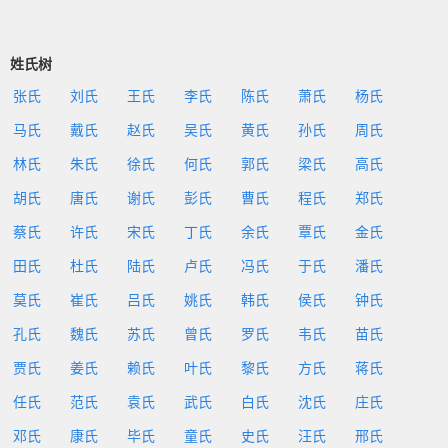
姓氏树
张氏
刘氏
王氏
李氏
陈氏
萧氏
杨氏
马氏
戴氏
赵氏
吴氏
黄氏
孙氏
周氏
林氏
朱氏
徐氏
何氏
郭氏
梁氏
高氏
胡氏
唐氏
谢氏
彭氏
曹氏
程氏
郑氏
蔡氏
许氏
宋氏
丁氏
余氏
覃氏
金氏
田氏
杜氏
陆氏
卢氏
冯氏
于氏
潘氏
莫氏
崔氏
吕氏
姚氏
韩氏
侯氏
钟氏
孔氏
魏氏
苏氏
曾氏
罗氏
韦氏
苗氏
贾氏
姜氏
赖氏
叶氏
黎氏
方氏
蒋氏
任氏
范氏
袁氏
武氏
白氏
沈氏
庄氏
邓氏
康氏
毕氏
童氏
史氏
汪氏
邢氏