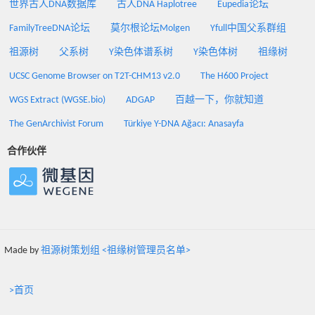
世界古人DNA数据库
古人DNA Haplotree
Eupedia论坛
FamilyTreeDNA论坛
莫尔根论坛Molgen
Yfull中国父系群组
祖源树
父系树
Y染色体谱系树
Y染色体树
祖缘树
UCSC Genome Browser on T2T-CHM13 v2.0
The H600 Project
WGS Extract (WGSE.bio)
ADGAP
百越一下，你就知道
The GenArchivist Forum
Türkiye Y-DNA Ağacı: Anasayfa
合作伙伴
Made by
祖源树策划组 <祖缘树管理员名单>
>首页