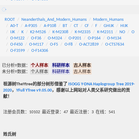
ROOT
Neanderthals_And_Modern_Humans
Modern_Humans
A0-T
A-P305
A-P108
BT
CT
CF
F
GHIJK
HIJK
IJK
K
K2-M526
K-M2308
K-M2335
K-M2311
NO
O
O-M122
O-F36
O-M324
O-P201
O-P164
O-M134
O-F450
O-M117
O-F5
O-F8
O-ACT2839
O-CTS7634
O-F3599
O-F14306
已分析Y数据：
个人样本
科研样本
古人样本
未分析Y数据：
个人样本
科研样本
古人样本
祖源树TheYtree的部分树形借鉴了
ISOGG Y-DNA Haplogroup Tree 2019-
2020
，
YFull YTree v9.05.00
，感谢以上网站对人类父系研究做出的贡
献！
注册会员数：10102 最近登录：47 最近注册：3 在线：541
姓氏树