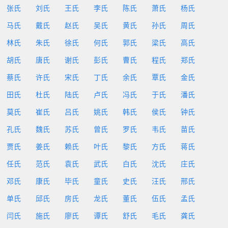
张氏
刘氏
王氏
李氏
陈氏
萧氏
杨氏
马氏
戴氏
赵氏
吴氏
黄氏
孙氏
周氏
林氏
朱氏
徐氏
何氏
郭氏
梁氏
高氏
胡氏
唐氏
谢氏
彭氏
曹氏
程氏
郑氏
蔡氏
许氏
宋氏
丁氏
余氏
覃氏
金氏
田氏
杜氏
陆氏
卢氏
冯氏
于氏
潘氏
莫氏
崔氏
吕氏
姚氏
韩氏
侯氏
钟氏
孔氏
魏氏
苏氏
曾氏
罗氏
韦氏
苗氏
贾氏
姜氏
赖氏
叶氏
黎氏
方氏
蒋氏
任氏
范氏
袁氏
武氏
白氏
沈氏
庄氏
邓氏
康氏
毕氏
童氏
史氏
汪氏
邢氏
单氏
邱氏
房氏
龙氏
董氏
伍氏
孟氏
闫氏
施氏
廖氏
谭氏
舒氏
毛氏
龚氏