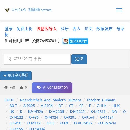
O-Y16478 - 祖源树TheYtree
Toggle
naviga
登录
免费上树
微基因导入
科研
古人
论文
数据发布
母系
树
祖源树用户群（Q群764507041）
展开字母导航
AI Consultation
760
0
ROOT
Neanderthals_And_Modern_Humans
Modern_Humans
A0-T
A-P305
A-P108
BT
CT
CF
F
GHIJK
HIJK
IJK
K
K2-M526
K-M2308
K-M2335
K-M2311
NO
O
O-M122
O-F36
O-M324
O-P201
O-P164
O-M134
O-F450
O-M117
O-F5
O-F8
O-ACT2839
O-CTS7634
O-F3599
O-F14306