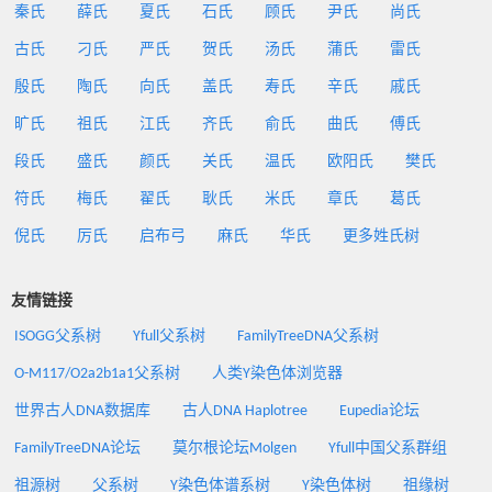
秦氏
薛氏
夏氏
石氏
顾氏
尹氏
尚氏
古氏
刁氏
严氏
贺氏
汤氏
蒲氏
雷氏
殷氏
陶氏
向氏
盖氏
寿氏
辛氏
戚氏
旷氏
祖氏
江氏
齐氏
俞氏
曲氏
傅氏
段氏
盛氏
颜氏
关氏
温氏
欧阳氏
樊氏
符氏
梅氏
翟氏
耿氏
米氏
章氏
葛氏
倪氏
厉氏
启布弓
麻氏
华氏
更多姓氏树
友情链接
ISOGG父系树
Yfull父系树
FamilyTreeDNA父系树
O-M117/O2a2b1a1父系树
人类Y染色体浏览器
世界古人DNA数据库
古人DNA Haplotree
Eupedia论坛
FamilyTreeDNA论坛
莫尔根论坛Molgen
Yfull中国父系群组
祖源树
父系树
Y染色体谱系树
Y染色体树
祖缘树