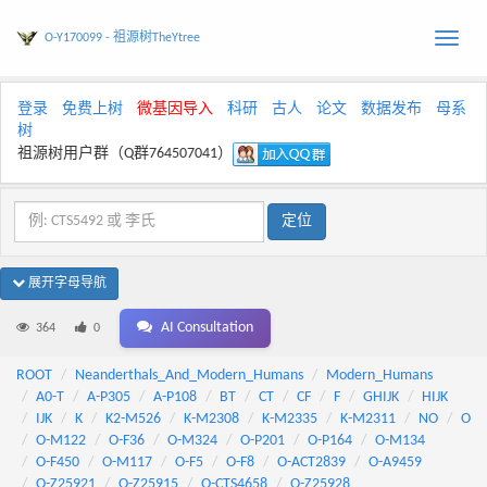
O-Y170099 - 祖源树TheYtree
Toggle
naviga
登录
免费上树
微基因导入
科研
古人
论文
数据发布
母系
树
祖源树用户群（Q群764507041）
展开字母导航
AI Consultation
364
0
ROOT
Neanderthals_And_Modern_Humans
Modern_Humans
A0-T
A-P305
A-P108
BT
CT
CF
F
GHIJK
HIJK
IJK
K
K2-M526
K-M2308
K-M2335
K-M2311
NO
O
O-M122
O-F36
O-M324
O-P201
O-P164
O-M134
O-F450
O-M117
O-F5
O-F8
O-ACT2839
O-A9459
O-Z25921
O-Z25915
O-CTS4658
O-Z25928