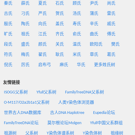
秦氏
薛氏
夏氏
石氏
顾氏
尹氏
尚氏
古氏
刁氏
严氏
贺氏
汤氏
蒲氏
雷氏
殷氏
陶氏
向氏
盖氏
寿氏
辛氏
戚氏
旷氏
祖氏
江氏
齐氏
俞氏
曲氏
傅氏
段氏
盛氏
颜氏
关氏
温氏
欧阳氏
樊氏
符氏
梅氏
翟氏
耿氏
米氏
章氏
葛氏
倪氏
厉氏
启布弓
麻氏
华氏
更多姓氏树
友情链接
ISOGG父系树
Yfull父系树
FamilyTreeDNA父系树
O-M117/O2a2b1a1父系树
人类Y染色体浏览器
世界古人DNA数据库
古人DNA Haplotree
Eupedia论坛
FamilyTreeDNA论坛
莫尔根论坛Molgen
Yfull中国父系群组
祖源树
父系树
Y染色体谱系树
Y染色体树
祖缘树