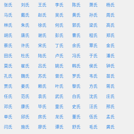
张氏
刘氏
王氏
李氏
陈氏
萧氏
杨氏
马氏
戴氏
赵氏
吴氏
黄氏
孙氏
周氏
林氏
朱氏
徐氏
何氏
郭氏
梁氏
高氏
胡氏
唐氏
谢氏
彭氏
曹氏
程氏
郑氏
蔡氏
许氏
宋氏
丁氏
余氏
覃氏
金氏
田氏
杜氏
陆氏
卢氏
冯氏
于氏
潘氏
莫氏
崔氏
吕氏
姚氏
韩氏
侯氏
钟氏
孔氏
魏氏
苏氏
曾氏
罗氏
韦氏
苗氏
贾氏
姜氏
赖氏
叶氏
黎氏
方氏
蒋氏
任氏
范氏
袁氏
武氏
白氏
沈氏
庄氏
邓氏
康氏
毕氏
童氏
史氏
汪氏
邢氏
单氏
邱氏
房氏
龙氏
董氏
伍氏
孟氏
闫氏
施氏
廖氏
谭氏
舒氏
毛氏
龚氏