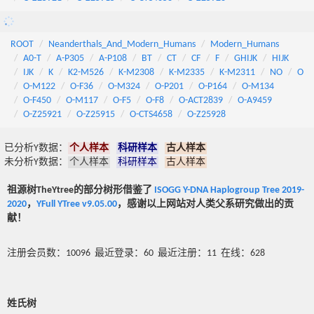
ROOT
Neanderthals_And_Modern_Humans
Modern_Humans
A0-T
A-P305
A-P108
BT
CT
CF
F
GHIJK
HIJK
IJK
K
K2-M526
K-M2308
K-M2335
K-M2311
NO
O
O-M122
O-F36
O-M324
O-P201
O-P164
O-M134
O-F450
O-M117
O-F5
O-F8
O-ACT2839
O-A9459
O-Z25921
O-Z25915
O-CTS4658
O-Z25928
已分析Y数据：
个人样本
科研样本
古人样本
未分析Y数据：
个人样本
科研样本
古人样本
祖源树TheYtree的部分树形借鉴了
ISOGG Y-DNA Haplogroup Tree 2019-
2020
，
YFull YTree v9.05.00
，感谢以上网站对人类父系研究做出的贡
献！
注册会员数：10096 最近登录：60 最近注册：11 在线：628
姓氏树