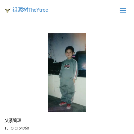
祖源树TheYtree
Toggle
naviga
父系管理
T、O-CTS4960