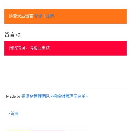
请登录后留言
登录
|
注册
留言 (
0
)
网络错误，请稍后重试
Made by
祖源树管理团队 <祖缘树管理员名单>
>首页