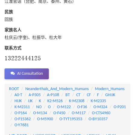
江淮官话（合肥、南京、泰州、黄石）
民族
回族
家族名人
杜庆云(字奎)、杜振华、杜大年
联系方式
AI Consultation
ROOT
Neanderthals_And_Modern_Humans
Modern_Humans
A0-T
A-P305
A-P108
BT
CT
CF
F
GHIJK
HIJK
IJK
K
K2-M526
K-M2308
K-M2335
K-M2311
NO
O
O-M122
O-F36
O-M324
O-P201
O-P164
O-M134
O-F450
O-M117
O-CTS4960
O-F15362
O-M5900
O-TYT195353
O-BY10357
O-Y7681