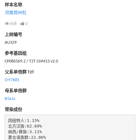
样本名称
河南郑州杜
658
0
上树编号
AU329
参考基因组
CP086569.2 / T2T CHM13 v2.0
父系单倍群 T2T
O-Y7681
母系单倍群
B5a1c
常染成份
因纽特人:1.15%

北方汉族:62.69%

纳西/彝族:3.11%

蒙古语族群:22.06%
