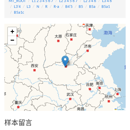
MT_ROOT
L1'2'3'4'5'6'7
L2'3'4'5'6'7
L2'3'4'6
L3'4'6
L3'4
L3
N
R
R-a
B4'5
B5
B5a
B5a1
B5a1c
+
−
Leaflet
样本留言