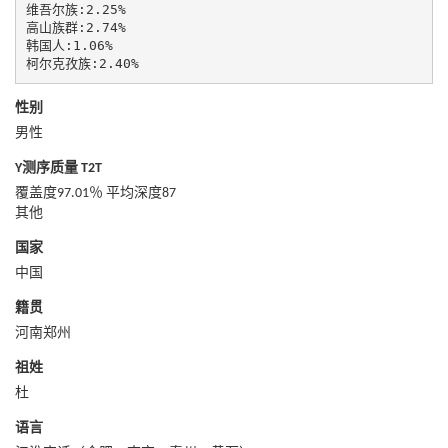
维吾尔族:2.25%

高山族群:2.74%

韩国人:1.06%

柯尔克孜族:2.40%
性别
男性
Y测序质量 T2T
覆盖度97.01％ 平均深度87
其他
国家
中国
籍贯
河南郑州
祖姓
杜
语言