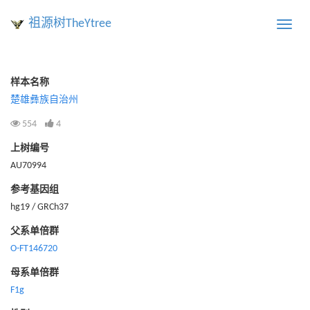
祖源树TheYtree
Toggle
naviga
样本名称
楚雄彝族自治州
554
4
上树编号
AU70994
参考基因组
hg19 / GRCh37
父系单倍群
O-FT146720
母系单倍群
F1g