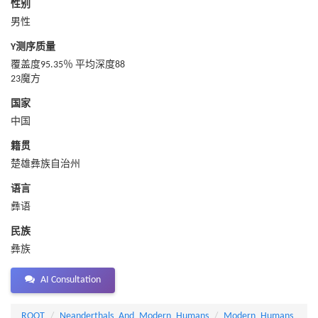
性别
男性
Y测序质量
覆盖度95.35％ 平均深度88
23魔方
国家
中国
籍贯
楚雄彝族自治州
语言
彝语
民族
彝族
AI Consultation
ROOT
Neanderthals_And_Modern_Humans
Modern_Humans