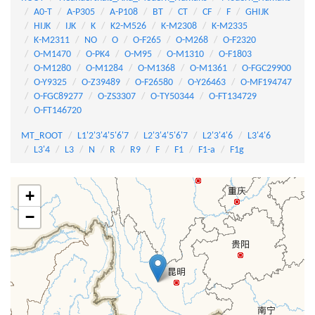
A0-T
A-P305
A-P108
BT
CT
CF
F
GHIJK
HIJK
IJK
K
K2-M526
K-M2308
K-M2335
K-M2311
NO
O
O-F265
O-M268
O-F2320
O-M1470
O-PK4
O-M95
O-M1310
O-F1803
O-M1280
O-M1284
O-M1368
O-M1361
O-FGC29900
O-Y9325
O-Z39489
O-F26580
O-Y26463
O-MF194747
O-FGC89277
O-ZS3307
O-TY50344
O-FT134729
O-FT146720
MT_ROOT
L1'2'3'4'5'6'7
L2'3'4'5'6'7
L2'3'4'6
L3'4'6
L3'4
L3
N
R
R9
F
F1
F1-a
F1g
+
−