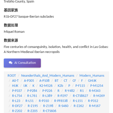
Trebiño County, Spain
基因家族
R1b-DF27 basque-iberian subclades
数据处理
Miquel Roman
数据来源
Five centuries of consanguinity, isolation, health, and conflict in Las Gobas:
A Northern Medieval Iberian necropolis
AI Consultation
ROOT
Neanderthals_And_Modern_Humans
Modern_Humans
A0-T
A-P305
A-P108
BT
CT
CF
F
GHIJK
HIJK
IJK
K
K2-M526
K2b
P
P-F115
P-M1254
P-P337
P-P284
P-P226
R
R-Y482
R1
R-M343
R-L754
R-L761
R-L389
R-P297
R-CTS8627
R-M269
R-L23
R-L51
R-P310
R-PF6538
R-L151
R-P312
R-DF27
R-Z195
R-Z198
R-S460
R-Z262
R-M167
R-Z202
R-Z205
R-CTS606