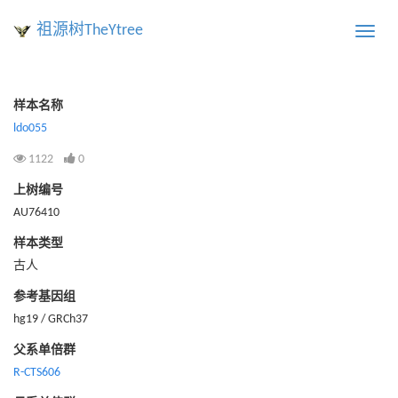
祖源树TheYtree
Toggle
naviga
样本名称
ldo055
1122
0
上树编号
AU76410
样本类型
古人
参考基因组
hg19 / GRCh37
父系单倍群
R-CTS606