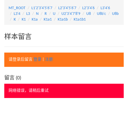
MT_ROOT
L1'2'3'4'5'6'7
L2'3'4'5'6'7
L2'3'4'6
L3'4'6
L3'4
L3
N
R
U
U2'3'4'7'8'9
U8
U8b'c
U8b
K
K1
K1a
K1a1
K1a1b
K1a1b1
样本留言
请登录后留言
登录
|
注册
留言 (
0
)
网络错误，请稍后重试