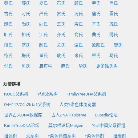
秦氏
薛氏
夏氏
石氏
顾氏
尹氏
尚氏
古氏
刁氏
严氏
贺氏
汤氏
蒲氏
雷氏
殷氏
陶氏
向氏
盖氏
寿氏
辛氏
戚氏
旷氏
祖氏
江氏
齐氏
俞氏
曲氏
傅氏
段氏
盛氏
颜氏
关氏
温氏
欧阳氏
樊氏
符氏
梅氏
翟氏
耿氏
米氏
章氏
葛氏
倪氏
厉氏
启布弓
麻氏
华氏
更多姓氏树
友情链接
ISOGG父系树
Yfull父系树
FamilyTreeDNA父系树
O-M117/O2a2b1a1父系树
人类Y染色体浏览器
世界古人DNA数据库
古人DNA Haplotree
Eupedia论坛
FamilyTreeDNA论坛
莫尔根论坛Molgen
Yfull中国父系群组
祖源树
父系树
Y染色体谱系树
Y染色体树
祖缘树