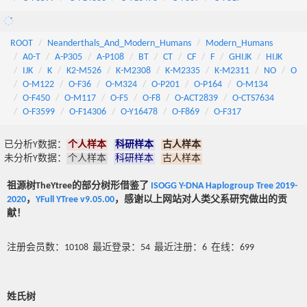
ROOT
Neanderthals_And_Modern_Humans
Modern_Humans
A0-T
A-P305
A-P108
BT
CT
CF
F
GHIJK
HIJK
IJK
K
K2-M526
K-M2308
K-M2335
K-M2311
NO
O
O-M122
O-F36
O-M324
O-P201
O-P164
O-M134
O-F450
O-M117
O-F5
O-F8
O-ACT2839
O-CTS7634
O-F3599
O-F14306
O-Y16478
O-F869
O-F317
已分析Y数据：
个人样本
科研样本
古人样本
未分析Y数据：
个人样本
科研样本
古人样本
祖源树TheYtree的部分树形借鉴了
ISOGG Y-DNA Haplogroup Tree 2019-
2020
，
YFull YTree v9.05.00
，感谢以上网站对人类父系研究做出的贡
献！
注册会员数：10108 最近登录：54 最近注册：6 在线：699
姓氏树