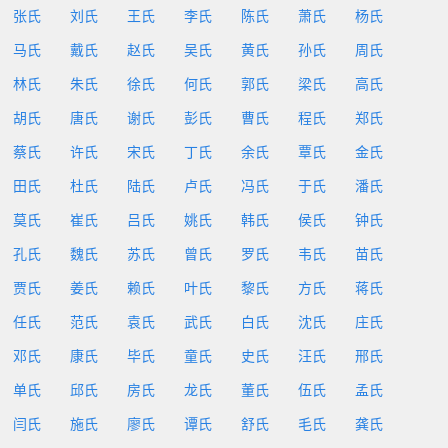
张氏
刘氏
王氏
李氏
陈氏
萧氏
杨氏
马氏
戴氏
赵氏
吴氏
黄氏
孙氏
周氏
林氏
朱氏
徐氏
何氏
郭氏
梁氏
高氏
胡氏
唐氏
谢氏
彭氏
曹氏
程氏
郑氏
蔡氏
许氏
宋氏
丁氏
余氏
覃氏
金氏
田氏
杜氏
陆氏
卢氏
冯氏
于氏
潘氏
莫氏
崔氏
吕氏
姚氏
韩氏
侯氏
钟氏
孔氏
魏氏
苏氏
曾氏
罗氏
韦氏
苗氏
贾氏
姜氏
赖氏
叶氏
黎氏
方氏
蒋氏
任氏
范氏
袁氏
武氏
白氏
沈氏
庄氏
邓氏
康氏
毕氏
童氏
史氏
汪氏
邢氏
单氏
邱氏
房氏
龙氏
董氏
伍氏
孟氏
闫氏
施氏
廖氏
谭氏
舒氏
毛氏
龚氏