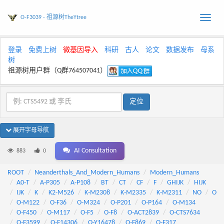
O-F3039 - 祖源树TheYtree
Toggle
naviga
登录
免费上树
微基因导入
科研
古人
论文
数据发布
母系
树
祖源树用户群（Q群764507041）
展开字母导航
AI Consultation
883
0
ROOT
Neanderthals_And_Modern_Humans
Modern_Humans
A0-T
A-P305
A-P108
BT
CT
CF
F
GHIJK
HIJK
IJK
K
K2-M526
K-M2308
K-M2335
K-M2311
NO
O
O-M122
O-F36
O-M324
O-P201
O-P164
O-M134
O-F450
O-M117
O-F5
O-F8
O-ACT2839
O-CTS7634
O-F3599
O-F14306
O-Y16478
O-F869
O-F317