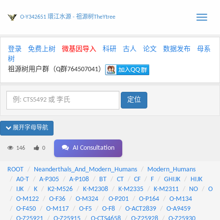
O-Y342651 環江水源 - 祖源树TheYtree
Toggle
naviga
登录
免费上树
微基因导入
科研
古人
论文
数据发布
母系
树
祖源树用户群（Q群764507041）
展开字母导航
AI Consultation
146
0
ROOT
Neanderthals_And_Modern_Humans
Modern_Humans
A0-T
A-P305
A-P108
BT
CT
CF
F
GHIJK
HIJK
IJK
K
K2-M526
K-M2308
K-M2335
K-M2311
NO
O
O-M122
O-F36
O-M324
O-P201
O-P164
O-M134
O-F450
O-M117
O-F5
O-F8
O-ACT2839
O-A9459
O-Z25921
O-Z25915
O-CTS4658
O-Z25928
O-Z25930