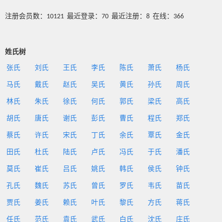
注册会员数：10121 最近登录：70 最近注册：8 在线：366
姓氏树
张氏
刘氏
王氏
李氏
陈氏
萧氏
杨氏
马氏
戴氏
赵氏
吴氏
黄氏
孙氏
周氏
林氏
朱氏
徐氏
何氏
郭氏
梁氏
高氏
胡氏
唐氏
谢氏
彭氏
曹氏
程氏
郑氏
蔡氏
许氏
宋氏
丁氏
余氏
覃氏
金氏
田氏
杜氏
陆氏
卢氏
冯氏
于氏
潘氏
莫氏
崔氏
吕氏
姚氏
韩氏
侯氏
钟氏
孔氏
魏氏
苏氏
曾氏
罗氏
韦氏
苗氏
贾氏
姜氏
赖氏
叶氏
黎氏
方氏
蒋氏
任氏
范氏
袁氏
武氏
白氏
沈氏
庄氏