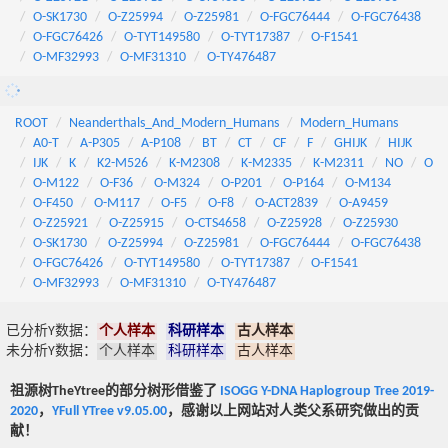
O-SK1730
O-Z25994
O-Z25981
O-FGC76444
O-FGC76438
O-FGC76426
O-TYT149580
O-TYT17387
O-F1541
O-MF32993
O-MF31310
O-TY476487
ROOT
Neanderthals_And_Modern_Humans
Modern_Humans
A0-T
A-P305
A-P108
BT
CT
CF
F
GHIJK
HIJK
IJK
K
K2-M526
K-M2308
K-M2335
K-M2311
NO
O
O-M122
O-F36
O-M324
O-P201
O-P164
O-M134
O-F450
O-M117
O-F5
O-F8
O-ACT2839
O-A9459
O-Z25921
O-Z25915
O-CTS4658
O-Z25928
O-Z25930
O-SK1730
O-Z25994
O-Z25981
O-FGC76444
O-FGC76438
O-FGC76426
O-TYT149580
O-TYT17387
O-F1541
O-MF32993
O-MF31310
O-TY476487
已分析Y数据：
个人样本
科研样本
古人样本
未分析Y数据：
个人样本
科研样本
古人样本
祖源树TheYtree的部分树形借鉴了
ISOGG Y-DNA Haplogroup Tree 2019-
2020
，
YFull YTree v9.05.00
，感谢以上网站对人类父系研究做出的贡
献！