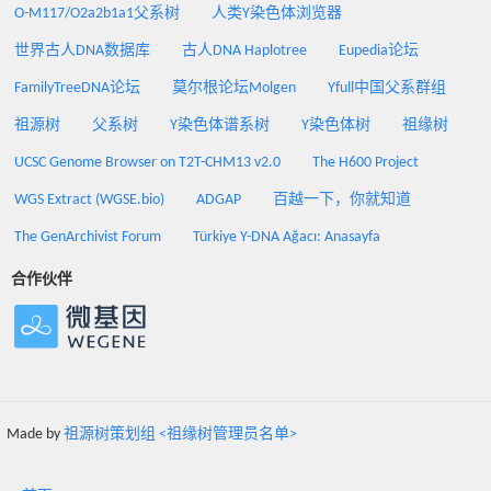
O-M117/O2a2b1a1父系树
人类Y染色体浏览器
世界古人DNA数据库
古人DNA Haplotree
Eupedia论坛
FamilyTreeDNA论坛
莫尔根论坛Molgen
Yfull中国父系群组
祖源树
父系树
Y染色体谱系树
Y染色体树
祖缘树
UCSC Genome Browser on T2T-CHM13 v2.0
The H600 Project
WGS Extract (WGSE.bio)
ADGAP
百越一下，你就知道
The GenArchivist Forum
Türkiye Y-DNA Ağacı: Anasayfa
合作伙伴
Made by
祖源树策划组 <祖缘树管理员名单>