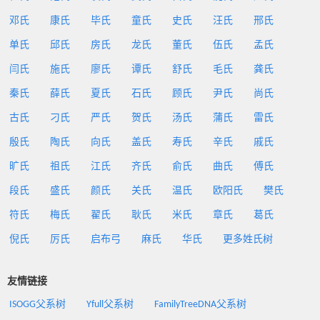
邓氏
康氏
毕氏
童氏
史氏
汪氏
邢氏
单氏
邱氏
房氏
龙氏
董氏
伍氏
孟氏
闫氏
施氏
廖氏
谭氏
舒氏
毛氏
龚氏
秦氏
薛氏
夏氏
石氏
顾氏
尹氏
尚氏
古氏
刁氏
严氏
贺氏
汤氏
蒲氏
雷氏
殷氏
陶氏
向氏
盖氏
寿氏
辛氏
戚氏
旷氏
祖氏
江氏
齐氏
俞氏
曲氏
傅氏
段氏
盛氏
颜氏
关氏
温氏
欧阳氏
樊氏
符氏
梅氏
翟氏
耿氏
米氏
章氏
葛氏
倪氏
厉氏
启布弓
麻氏
华氏
更多姓氏树
友情链接
ISOGG父系树
Yfull父系树
FamilyTreeDNA父系树