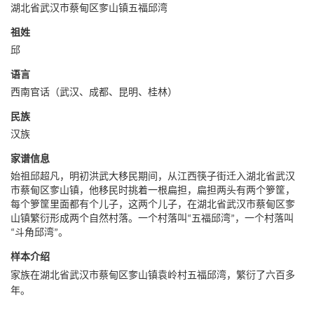
湖北省武汉市蔡甸区奓山镇五福邱湾
祖姓
邱
语言
西南官话（武汉、成都、昆明、桂林）
民族
汉族
家谱信息
始祖邱超凡，明初洪武大移民期间，从江西筷子街迁入湖北省武汉
市蔡甸区奓山镇，他移民时挑着一根扁担，扁担两头有两个箩筐，
每个箩筐里面都有个儿子，这两个儿子，在湖北省武汉市蔡甸区奓
山镇繁衍形成两个自然村落。一个村落叫“五福邱湾”，一个村落叫
“斗角邱湾”。
样本介绍
家族在湖北省武汉市蔡甸区奓山镇袁岭村五福邱湾，繁衍了六百多
年。