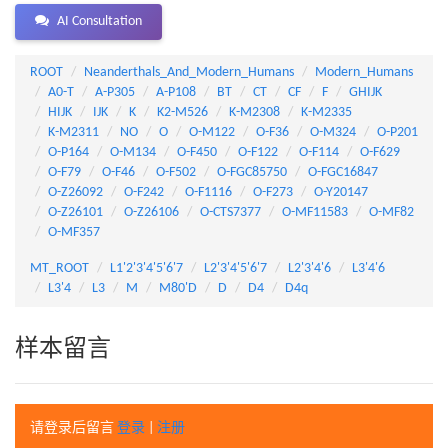
AI Consultation
ROOT
Neanderthals_And_Modern_Humans
Modern_Humans
A0-T
A-P305
A-P108
BT
CT
CF
F
GHIJK
HIJK
IJK
K
K2-M526
K-M2308
K-M2335
K-M2311
NO
O
O-M122
O-F36
O-M324
O-P201
O-P164
O-M134
O-F450
O-F122
O-F114
O-F629
O-F79
O-F46
O-F502
O-FGC85750
O-FGC16847
O-Z26092
O-F242
O-F1116
O-F273
O-Y20147
O-Z26101
O-Z26106
O-CTS7377
O-MF11583
O-MF82
O-MF357
MT_ROOT
L1'2'3'4'5'6'7
L2'3'4'5'6'7
L2'3'4'6
L3'4'6
L3'4
L3
M
M80'D
D
D4
D4q
样本留言
请登录后留言
登录
|
注册