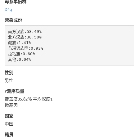
母系单倍群
D4q
常染成份
南方汉族:58.49%

北方汉族:38.50%

藏族:1.41%

苗瑶语族群:0.93%

拉祜族:0.60%

其他:0.04%
性别
男性
Y测序质量
覆盖度35.82％ 平均深度1
微基因
国家
中国
籍贯