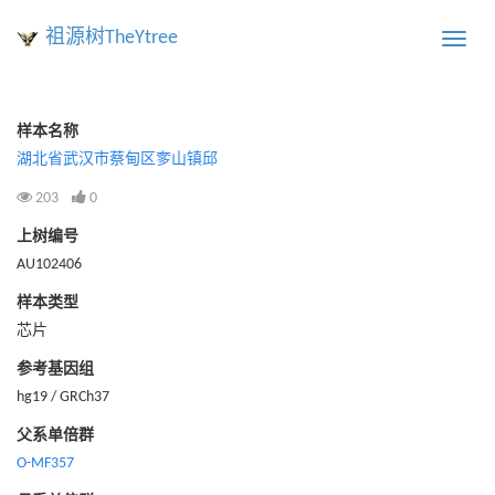
祖源树TheYtree
Toggle
naviga
样本名称
湖北省武汉市蔡甸区奓山镇邱
203
0
上树编号
AU102406
样本类型
芯片
参考基因组
hg19 / GRCh37
父系单倍群
O-MF357