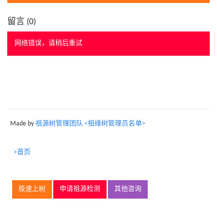
留言 (
0
)
网络错误，请稍后重试
Made by
祖源树管理团队 <祖缘树管理员名单>
>首页
极速上树
申请祖源检测
其他咨询