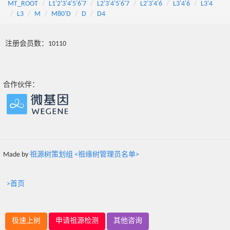
MT_ROOT
L1'2'3'4'5'6'7
L2'3'4'5'6'7
L2'3'4'6
L3'4'6
L3'4
L3
M
M80'D
D
D4
注册会员数：10110
合作伙伴：
Made by
祖源树策划组 <祖缘树管理员名单>
>首页
极速上树
申请祖源检测
其他咨询