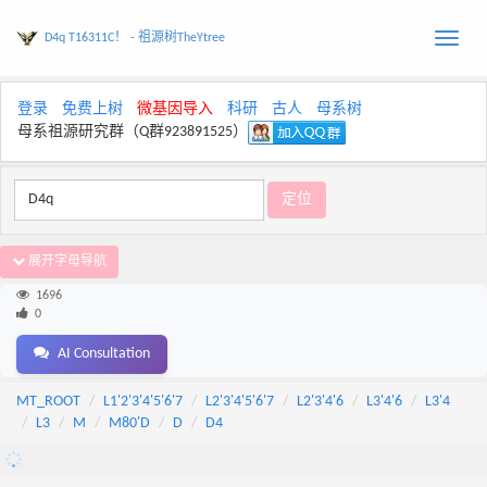
D4q T16311C！ - 祖源树TheYtree
Toggle
naviga
登录
免费上树
微基因导入
科研
古人
母系树
母系祖源研究群（Q群923891525）
展开字母导航
1696
0
AI Consultation
MT_ROOT
L1'2'3'4'5'6'7
L2'3'4'5'6'7
L2'3'4'6
L3'4'6
L3'4
L3
M
M80'D
D
D4