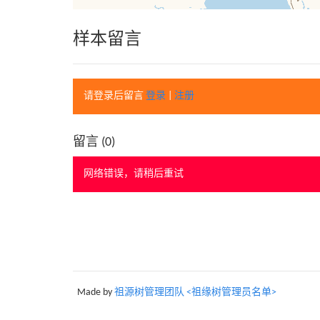
样本留言
请登录后留言
登录
|
注册
留言 (
0
)
网络错误，请稍后重试
Made by
祖源树管理团队 <祖缘树管理员名单>