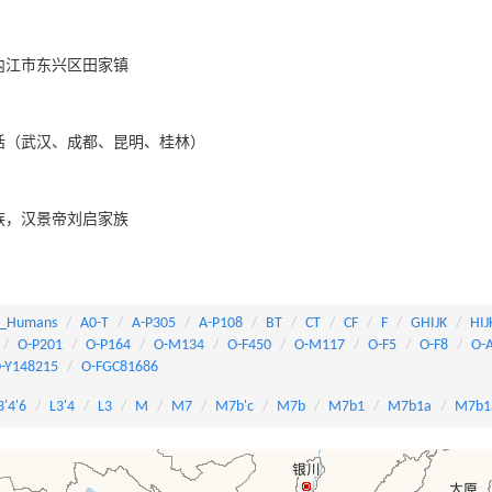
内江市东兴区田家镇
话（武汉、成都、昆明、桂林）
族，汉景帝刘启家族
_Humans
A0-T
A-P305
A-P108
BT
CT
CF
F
GHIJK
HIJ
O-P201
O-P164
O-M134
O-F450
O-M117
O-F5
O-F8
O-
-Y148215
O-FGC81686
3'4'6
L3'4
L3
M
M7
M7b'c
M7b
M7b1
M7b1a
M7b1