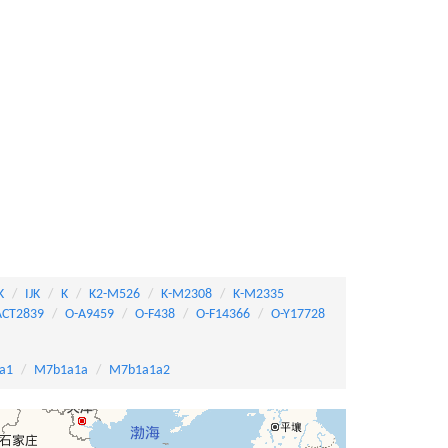
K
IJK
K
K2-M526
K-M2308
K-M2335
ACT2839
O-A9459
O-F438
O-F14366
O-Y17728
a1
M7b1a1a
M7b1a1a2