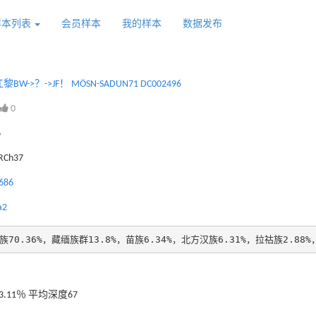
样本列表
会员样本
我的样本
数据发布
W->？->JF！ MÖSN-SADUN71 DC002496
0
6
GRCh37
686
a2
族70.36%，藏缅族群13.8%，苗族6.34%，北方汉族6.31%，拉祜族2.88%
.11％ 平均深度67