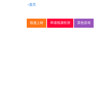
>首页
极速上树
申请祖源检测
其他咨询