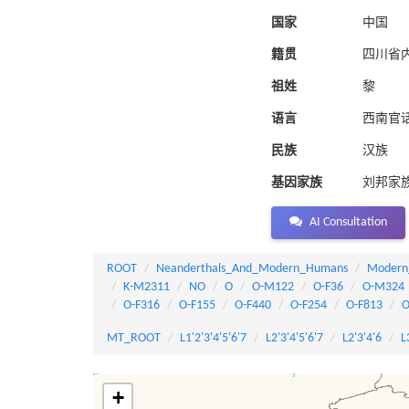
国家
中国
籍贯
四川省
祖姓
黎
语言
西南官
民族
汉族
基因家族
刘邦家
AI Consultation
ROOT
Neanderthals_And_Modern_Humans
Modern
K-M2311
NO
O
O-M122
O-F36
O-M324
O-F316
O-F155
O-F440
O-F254
O-F813
O
MT_ROOT
L1'2'3'4'5'6'7
L2'3'4'5'6'7
L2'3'4'6
L
+