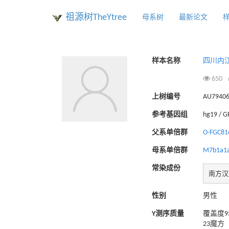
祖源树TheYtree
母系树
最新论文
样本名称
四川内江黎B
650
上树编号
AU7940
参考基因组
hg19 / 
父系单倍群
O-FGC81
母系单倍群
M7b1a1
常染成份
南方汉
性别
男性
Y测序质量
覆盖度93
23魔方