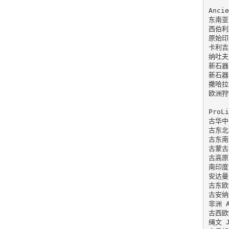
Ancie
东南亚 
西伯利亚
原始印度
卡利吉亚
纳吐夫 
新石器时
新石器时
撒哈拉以
欧洲狩猎
ProLi
古华中(
古东北(
古东南(
古蒙古北
古高原(
南印度(
安达曼 
古东欧(
古安纳托
非洲 A
古西欧猎
绳文 J