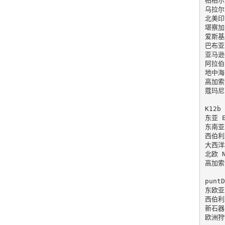
柏柏尔人
乌拉尔 
北美印第
堪察加 
爱斯基摩
巴布亚 
亚马逊 
阿拉伯 
地中海 
高加索 
蔻玛尼萨
K12b 
东亚 Ea
东南亚 
西伯利亚
大西洋地
北欧 No
高加索 
puntD
东欧亚 
西伯利亚
新石器时
欧洲狩猎