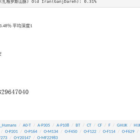
扎格罗斯山脉) Old Iran(GanjDareh): 0.31%
3.48％ 平均深度1
安
_Humans
A0-T
A-P305
A-P108
BT
CT
CF
F
GHIJK
HIJ
O-P201
O-P164
O-M134
O-F450
O-F122
O-F114
O-F629
F273
O-Y20147
O-MF22983