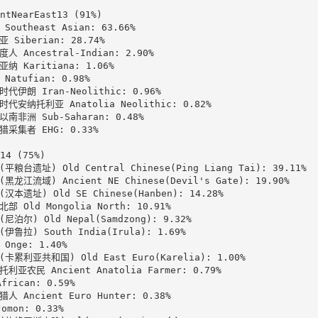
ntNearEast13 (91%)

Southeast Asian: 63.66%

 Siberian: 28.74%

人 Ancestral-Indian: 2.90%

纳 Karitiana: 1.06%

Natufian: 0.98%

代伊朗 Iran-Neolithic: 0.96%

代安纳托利亚 Anatolia Neolithic: 0.82%

南非洲 Sub-Saharan: 0.48%

采集者 EHG: 0.33%

14 (75%)

平粮台遗址) Old Central Chinese(Ping Liang Tai): 39.11%

黑龙江流域) Ancient NE Chinese(Devil's Gate): 19.90%

汉本遗址) Old SE Chinese(Hanben): 14.28%

部 Old Mongolia North: 10.91%

尼泊尔) Old Nepal(Samdzong): 9.32%

伊鲁拉) South India(Irula): 1.69%

Onge: 1.40%

卡累利亚共和国) Old East Euro(Karelia): 1.00%

利亚农民 Ancient Anatolia Farmer: 0.79%

frican: 0.59%

人 Ancient Euro Hunter: 0.38%

omon: 0.33%
