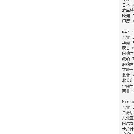
日本 J
雅库特 
欧洲 E
印度 I
K47 (
东亚 Ea
华南 So
蒙古 Mo
阿穆尔－
藏缅 Ti
原始南岛
突厥－阿
北非 No
北美印第
中南半岛
南非 So
Micha
东亚 Ea
台湾原住
东北亚 
阿尔泰 
卡拉什人