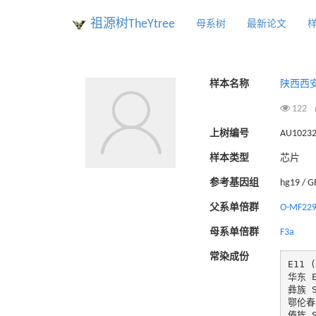
祖源树TheYtree
母系树
最新论文
样本名称
陕西西
122
上树编号
AU1023
样本类型
芯片
参考基因组
hg19 / 
父系单倍群
O-MF22
母系单倍群
F3a
常染成份
E11 (
华东 Ea
彝族 So
鄂伦春 
傣族 So