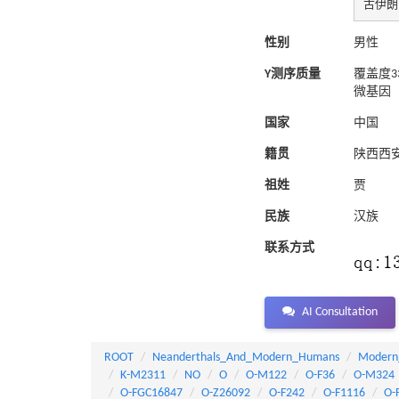
古伊朗(
性别
男性
Y测序质量
覆盖度3
微基因
国家
中国
籍贯
陕西西
祖姓
贾
民族
汉族
联系方式
AI Consultation
ROOT
Neanderthals_And_Modern_Humans
Modern
K-M2311
NO
O
O-M122
O-F36
O-M324
O-FGC16847
O-Z26092
O-F242
O-F1116
O-