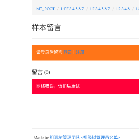
MT_ROOT
L1'2'3'4'5'6'7
L2'3'4'5'6'7
L2'3'4'6
L
样本留言
请登录后留言
登录
|
注册
留言 (
0
)
网络错误，请稍后重试
Made by
祖源树管理团队 <祖缘树管理员名单>