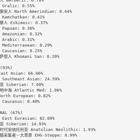
 Berberic: 0.78%

Uralic: 0.55%

安人 North Amerindian: 0.44%

Kamchatkan: 0.41%

人 Eskimoic: 0.37%

Papuan: 0.36%

Amazonian: 0.32%

Arabic: 0.31%

Mediterranean: 0.29%

Caucasian: 0.25%

恩人 Khomani San: 0.20%

(93%)

st Asian: 66.06%

Southeast Asian: 24.59%

 Siberian: 7.00%

中海 Atlantic Med: 1.06%

rth European: 0.82%

Caucasus: 0.40%

NAL (67%)

East Eurasian: 82.09%

 Siberian: 14.93%

代安纳托利亚 Anatolian Neolithic: 1.93%

采集者－大草原 EHG-Steppe: 0.99%
