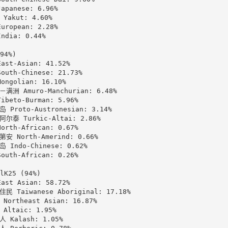
apanese: 6.96%

Yakut: 4.60%

uropean: 2.28%

ndia: 0.44%

94%)

st-Asian: 41.52%

uth-Chinese: 21.73%

ngolian: 16.10%

满洲 Amuro-Manchurian: 6.48%

beto-Burman: 5.96%

 Proto-Austronesian: 3.14%

尔泰 Turkic-Altai: 2.86%

rth-African: 0.67%

安 North-Amerind: 0.66%

 Indo-Chinese: 0.62%

uth-African: 0.26%

lK25 (94%)

st Asian: 58.72%

民 Taiwanese Aboriginal: 17.18%

Northeast Asian: 16.87%

Altaic: 1.95%

 Kalash: 1.05%
