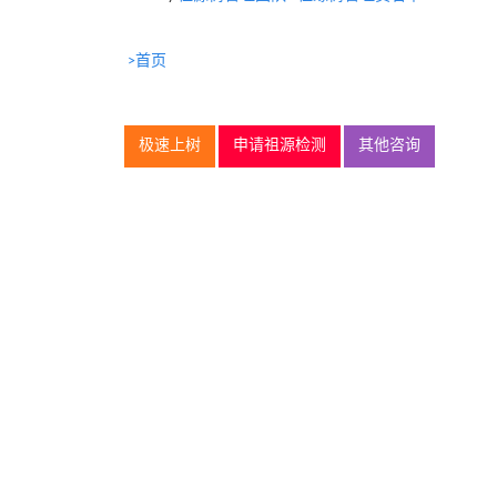
>首页
极速上树
申请祖源检测
其他咨询