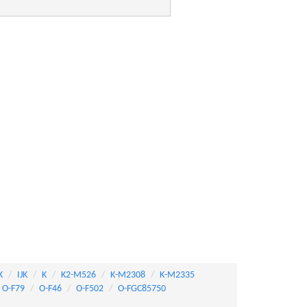
K
IJK
K
K2-M526
K-M2308
K-M2335
O-F79
O-F46
O-F502
O-FGC85750