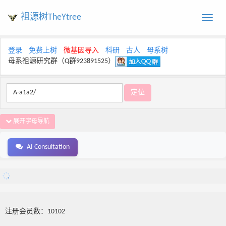
祖源树TheYtree
Toggle
naviga
登录
免费上树
微基因导入
科研
古人
母系树
母系祖源研究群（Q群923891525）
展开字母导航
AI Consultation
注册会员数：10102