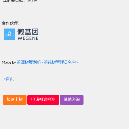
注册会员数：10114
合作伙伴：
Made by
祖源树策划组 <祖缘树管理员名单>
>首页
极速上树
申请祖源检测
其他咨询