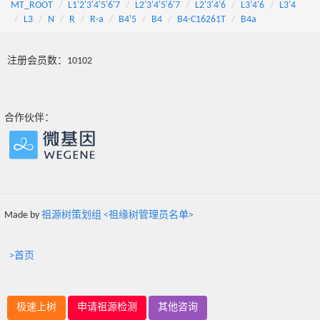
MT_ROOT
L1'2'3'4'5'6'7
L2'3'4'5'6'7
L2'3'4'6
L3'4'6
L3'4
L3
N
R
R-a
B4'5
B4
B4-C16261T
B4a
注册会员数：10102
合作伙伴：
Made by
祖源树策划组 <祖缘树管理员名单>
>首页
极速上树
申请祖源检测
其他咨询