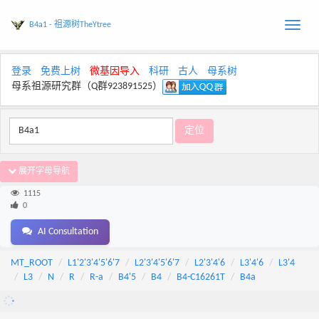
B4a1 - 祖源树TheYtree
Toggle
naviga
登录
免费上树
微基因导入
科研
古人
母系树
母系祖源研究群（Q群923891525）
展开字母导航
1115
0
AI Consultation
MT_ROOT
L1'2'3'4'5'6'7
L2'3'4'5'6'7
L2'3'4'6
L3'4'6
L3'4
L3
N
R
R-a
B4'5
B4
B4-C16261T
B4a