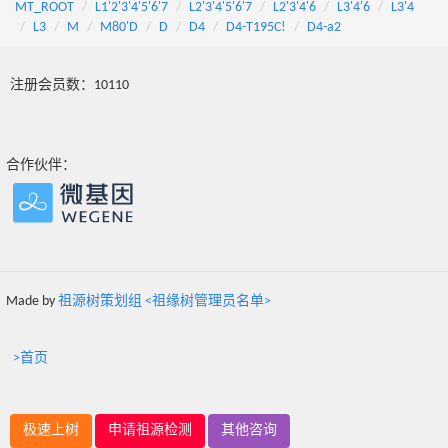
MT_ROOT
L1'2'3'4'5'6'7
L2'3'4'5'6'7
L2'3'4'6
L3'4'6
L3'4
L3
M
M80'D
D
D4
D4-T195C!
D4-a2
注册会员数：10110
合作伙伴：
Made by
祖源树策划组 <祖缘树管理员名单>
>首页
极速上树
申请祖源检测
其他咨询