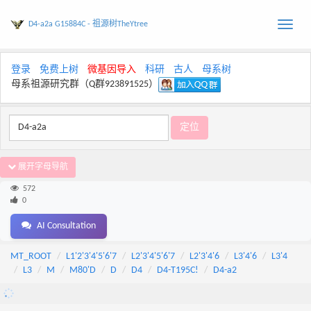
D4-a2a G15884C - 祖源树TheYtree
Toggle
naviga
登录
免费上树
微基因导入
科研
古人
母系树
母系祖源研究群（Q群923891525）
展开字母导航
572
0
AI Consultation
MT_ROOT
L1'2'3'4'5'6'7
L2'3'4'5'6'7
L2'3'4'6
L3'4'6
L3'4
L3
M
M80'D
D
D4
D4-T195C!
D4-a2