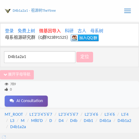
D4b1a2a1 - 祖源树TheYtree
Toggle
naviga
登录
免费上树
微基因导入
科研
古人
母系树
母系祖源研究群（Q群923891525）
展开字母导航
789
0
AI Consultation
MT_ROOT
L1'2'3'4'5'6'7
L2'3'4'5'6'7
L2'3'4'6
L3'4'6
L3'4
L3
M
M80'D
D
D4
D4b
D4b1
D4b1a
D4b1a2
D4b1a2a