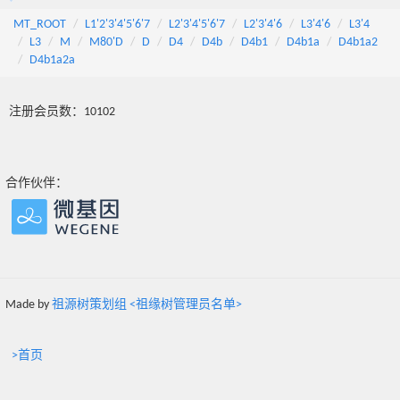
MT_ROOT
L1'2'3'4'5'6'7
L2'3'4'5'6'7
L2'3'4'6
L3'4'6
L3'4
L3
M
M80'D
D
D4
D4b
D4b1
D4b1a
D4b1a2
D4b1a2a
注册会员数：10102
合作伙伴：
Made by
祖源树策划组 <祖缘树管理员名单>
>首页