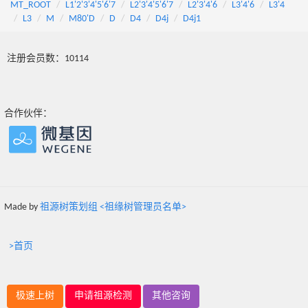
MT_ROOT
L1'2'3'4'5'6'7
L2'3'4'5'6'7
L2'3'4'6
L3'4'6
L3'4
L3
M
M80'D
D
D4
D4j
D4j1
注册会员数：10114
合作伙伴：
Made by
祖源树策划组 <祖缘树管理员名单>
>首页
极速上树
申请祖源检测
其他咨询