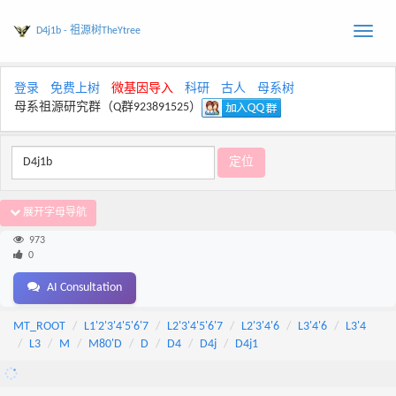
D4j1b - 祖源树TheYtree
Toggle
naviga
登录
免费上树
微基因导入
科研
古人
母系树
母系祖源研究群（Q群923891525）
展开字母导航
973
0
AI Consultation
MT_ROOT
L1'2'3'4'5'6'7
L2'3'4'5'6'7
L2'3'4'6
L3'4'6
L3'4
L3
M
M80'D
D
D4
D4j
D4j1