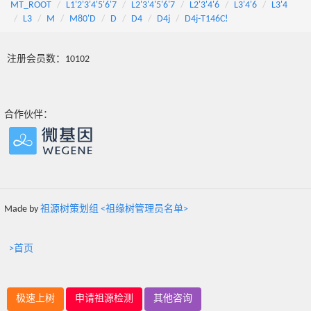
MT_ROOT
L1'2'3'4'5'6'7
L2'3'4'5'6'7
L2'3'4'6
L3'4'6
L3'4
L3
M
M80'D
D
D4
D4j
D4j-T146C!
注册会员数：10102
合作伙伴：
Made by
祖源树策划组 <祖缘树管理员名单>
>首页
极速上树
申请祖源检测
其他咨询