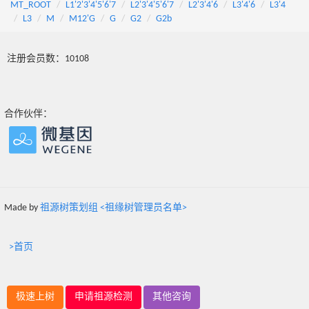
MT_ROOT
L1'2'3'4'5'6'7
L2'3'4'5'6'7
L2'3'4'6
L3'4'6
L3'4
L3
M
M12'G
G
G2
G2b
注册会员数：10108
合作伙伴：
Made by
祖源树策划组 <祖缘树管理员名单>
>首页
极速上树
申请祖源检测
其他咨询