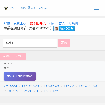
G2b1 G4853A - 祖源树TheYtree
Toggle
naviga
登录
免费上树
微基因导入
科研
古人
母系树
母系祖源研究群（Q群923891525）
展开字母导航
775
0
AI Consultation
MT_ROOT
L1'2'3'4'5'6'7
L2'3'4'5'6'7
L2'3'4'6
L3'4'6
L3'4
L3
M
M12'G
G
G2
G2b