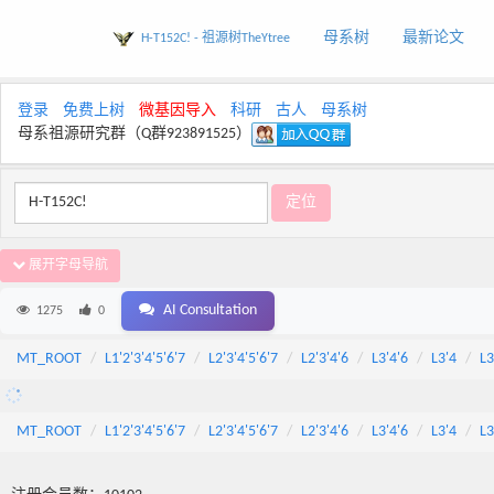
母系树
最新论文
H-T152C! - 祖源树TheYtree
登录
免费上树
微基因导入
科研
古人
母系树
母系祖源研究群（Q群923891525）
展开字母导航
AI Consultation
1275
0
MT_ROOT
L1'2'3'4'5'6'7
L2'3'4'5'6'7
L2'3'4'6
L3'4'6
L3'4
L3
MT_ROOT
L1'2'3'4'5'6'7
L2'3'4'5'6'7
L2'3'4'6
L3'4'6
L3'4
L3