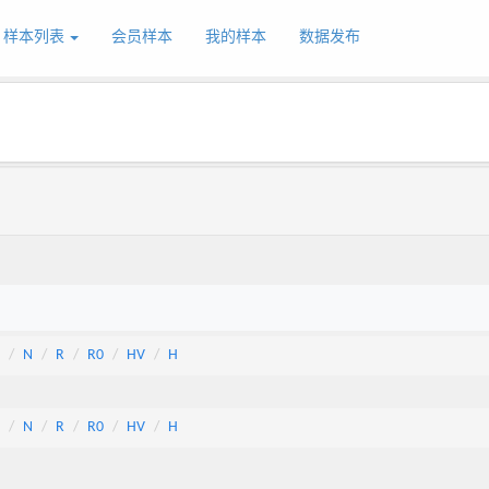
样本列表
会员样本
我的样本
数据发布
N
R
R0
HV
H
N
R
R0
HV
H