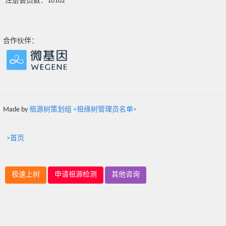
注册会员数：10102
合作伙伴：
Made by
祖源树策划组 <祖缘树管理员名单>
>首页
极速上树
申请祖源检测
其他咨询