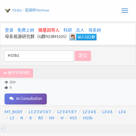
H15b1 - 祖源树TheYtree
Toggle
naviga
登录
免费上树
微基因导入
科研
古人
母系树
母系祖源研究群（Q群923891525）
展开字母导航
839
0
AI Consultation
MT_ROOT
L1'2'3'4'5'6'7
L2'3'4'5'6'7
L2'3'4'6
L3'4'6
L3'4
L3
N
R
R0
HV
H
H15
H15b