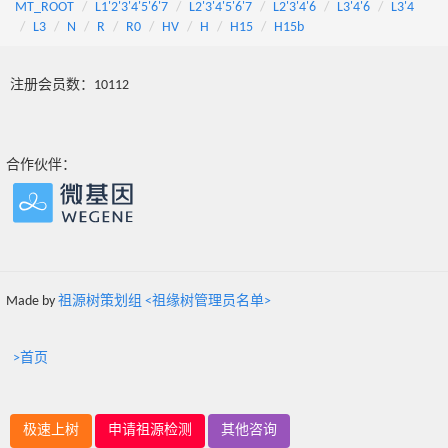
MT_ROOT
L1'2'3'4'5'6'7
L2'3'4'5'6'7
L2'3'4'6
L3'4'6
L3'4
L3
N
R
R0
HV
H
H15
H15b
注册会员数：10112
合作伙伴：
Made by
祖源树策划组 <祖缘树管理员名单>
>首页
极速上树
申请祖源检测
其他咨询