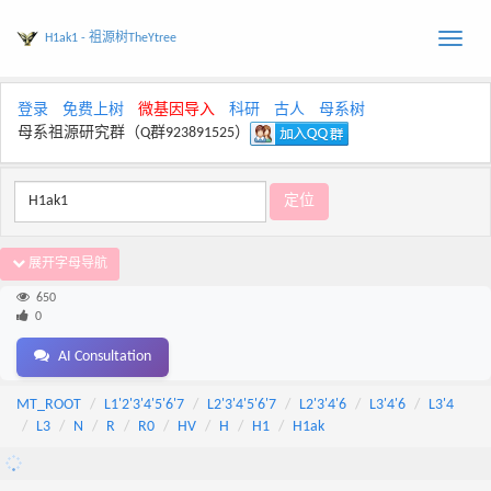
H1ak1 - 祖源树TheYtree
Toggle
naviga
登录
免费上树
微基因导入
科研
古人
母系树
母系祖源研究群（Q群923891525）
展开字母导航
650
0
AI Consultation
MT_ROOT
L1'2'3'4'5'6'7
L2'3'4'5'6'7
L2'3'4'6
L3'4'6
L3'4
L3
N
R
R0
HV
H
H1
H1ak