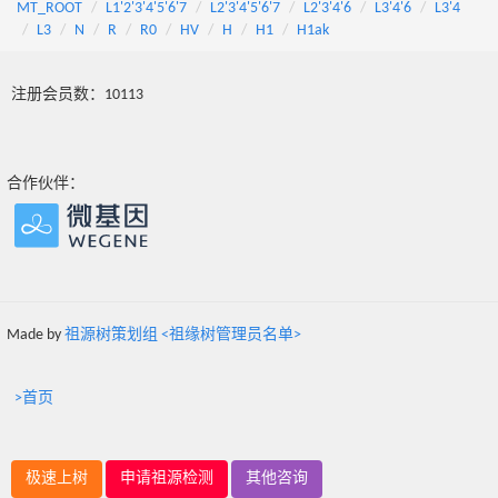
MT_ROOT
L1'2'3'4'5'6'7
L2'3'4'5'6'7
L2'3'4'6
L3'4'6
L3'4
L3
N
R
R0
HV
H
H1
H1ak
注册会员数：10113
合作伙伴：
Made by
祖源树策划组 <祖缘树管理员名单>
>首页
极速上树
申请祖源检测
其他咨询