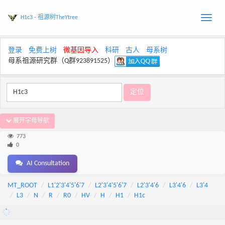
H1c3 - 祖源树TheYtree
Toggle
naviga
登录
免费上树
微基因导入
科研
古人
母系树
母系祖源研究群（Q群923891525）
展开字母导航
773
0
AI Consultation
MT_ROOT
L1'2'3'4'5'6'7
L2'3'4'5'6'7
L2'3'4'6
L3'4'6
L3'4
L3
N
R
R0
HV
H
H1
H1c