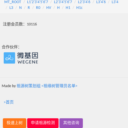
MT_ROOT
L1'2'3'4'5'6'7
L2'3'4'5'6'7
L2'3'4'6
L3'4'6
L3'4
L3
N
R
R0
HV
H
H1
H1c
注册会员数：10116
合作伙伴：
Made by
祖源树策划组 <祖缘树管理员名单>
>首页
极速上树
申请祖源检测
其他咨询