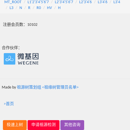
MT_ROOT
L1'2'3'4'5'6'7
L2'3'4'5'6'7
L2'3'4'6
L3'4'6
L3'4
L3
N
R
R0
HV
H
注册会员数：10102
合作伙伴：
Made by
祖源树策划组 <祖缘树管理员名单>
>首页
极速上树
申请祖源检测
其他咨询