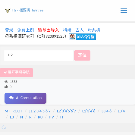
H2 - 祖源树TheYtree
Toggle
naviga
登录
免费上树
微基因导入
科研
古人
母系树
母系祖源研究群（Q群923891525）
展开字母导航
1558
0
AI Consultation
MT_ROOT
L1'2'3'4'5'6'7
L2'3'4'5'6'7
L2'3'4'6
L3'4'6
L3'4
L3
N
R
R0
HV
H