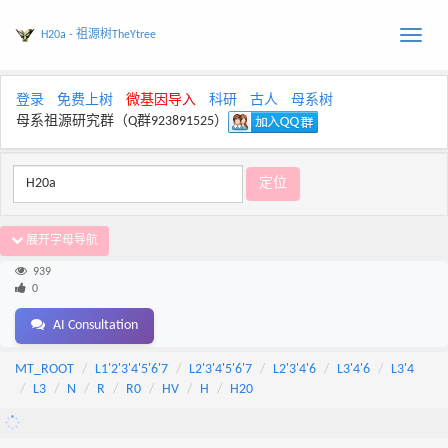
H20a - 祖源树TheYtree
Toggle
naviga
登录
免费上树
微基因导入
科研
古人
母系树
母系祖源研究群（Q群923891525）
展开字母导航
939
0
AI Consultation
MT_ROOT
L1'2'3'4'5'6'7
L2'3'4'5'6'7
L2'3'4'6
L3'4'6
L3'4
L3
N
R
R0
HV
H
H20