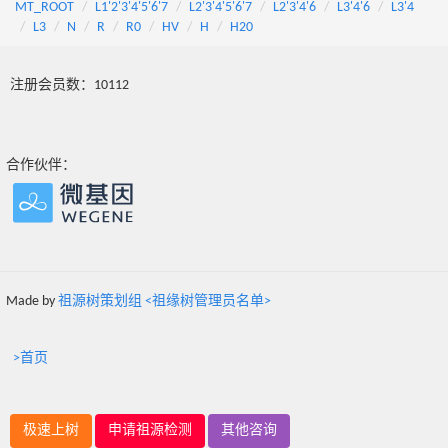
MT_ROOT
L1'2'3'4'5'6'7
L2'3'4'5'6'7
L2'3'4'6
L3'4'6
L3'4
L3
N
R
R0
HV
H
H20
注册会员数：10112
合作伙伴：
Made by
祖源树策划组 <祖缘树管理员名单>
>首页
极速上树
申请祖源检测
其他咨询